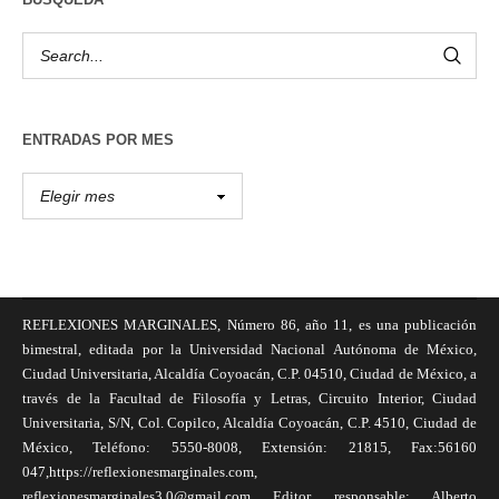
ENTRADAS POR MES
REFLEXIONES MARGINALES, Número 86, año 11, es una publicación
bimestral, editada por la Universidad Nacional Autónoma de México,
Ciudad Universitaria, Alcaldía Coyoacán, C.P. 04510, Ciudad de México, a
través de la Facultad de Filosofía y Letras, Circuito Interior, Ciudad
Universitaria, S/N, Col. Copilco, Alcaldía Coyoacán, C.P. 4510, Ciudad de
México, Teléfono: 5550-8008, Extensión: 21815, Fax:56160
047,https://reflexionesmarginales.com,
reflexionesmarginales3.0@gmail.com Editor responsable: Alberto