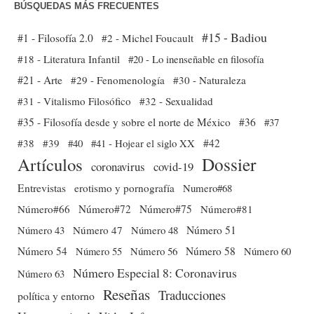
BÚSQUEDAS MÁS FRECUENTES
#15 - Badiou
#1 - Filosofía 2.0
#2 - Michel Foucault
#18 - Literatura Infantil
#20 - Lo inenseñable en filosofía
#21 - Arte
#29 - Fenomenología
#30 - Naturaleza
#31 - Vitalismo Filosófico
#32 - Sexualidad
#35 - Filosofía desde y sobre el norte de México
#36
#37
#38
#39
#40
#41 - Hojear el siglo XX
#42
Dossier
Artículos
coronavirus
covid-19
Entrevistas
erotismo y pornografía
Numero#68
Número#66
Número#72
Número#75
Número#81
Número 51
Número 43
Número 47
Número 48
Número 54
Número 56
Número 58
Número 60
Número 55
Número Especial 8: Coronavirus
Número 63
Reseñas
Traducciones
política y entorno