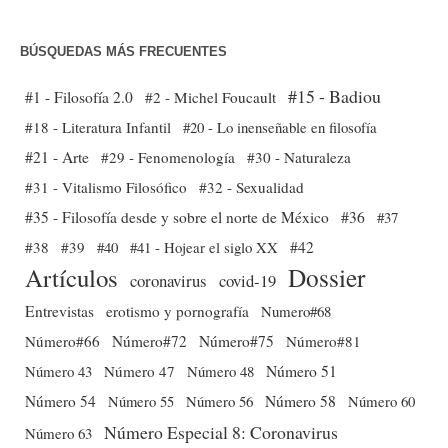
BÚSQUEDAS MÁS FRECUENTES
#15 - Badiou
#1 - Filosofía 2.0
#2 - Michel Foucault
#18 - Literatura Infantil
#20 - Lo inenseñable en filosofía
#21 - Arte
#29 - Fenomenología
#30 - Naturaleza
#31 - Vitalismo Filosófico
#32 - Sexualidad
#35 - Filosofía desde y sobre el norte de México
#36
#37
#38
#39
#40
#41 - Hojear el siglo XX
#42
Dossier
Artículos
coronavirus
covid-19
Entrevistas
erotismo y pornografía
Numero#68
Número#66
Número#72
Número#75
Número#81
Número 51
Número 43
Número 47
Número 48
Número 54
Número 56
Número 58
Número 60
Número 55
Número Especial 8: Coronavirus
Número 63