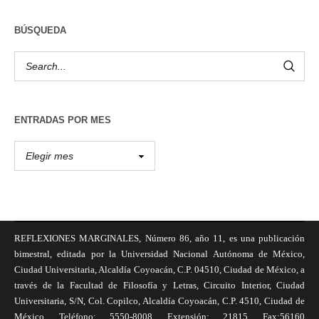
BÚSQUEDA
ENTRADAS POR MES
REFLEXIONES MARGINALES, Número 86, año 11, es una publicación
bimestral, editada por la Universidad Nacional Autónoma de México,
Ciudad Universitaria, Alcaldía Coyoacán, C.P. 04510, Ciudad de México, a
través de la Facultad de Filosofía y Letras, Circuito Interior, Ciudad
Universitaria, S/N, Col. Copilco, Alcaldía Coyoacán, C.P. 4510, Ciudad de
México, Teléfono: 5550-8008, Extensión: 21815, Fax:56160