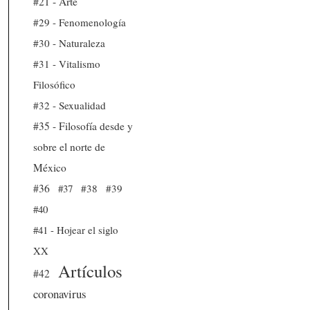
#21 - Arte
#29 - Fenomenología
#30 - Naturaleza
#31 - Vitalismo
Filosófico
#32 - Sexualidad
#35 - Filosofía desde y
sobre el norte de
México
#36
#37
#38
#39
#40
#41 - Hojear el siglo
XX
Artículos
#42
coronavirus