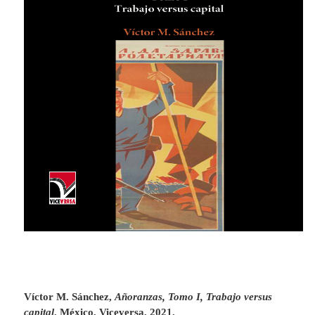
Víctor M. Sánchez,
Añoranzas, Tomo I, Trabajo versus
capital
, México, Viceversa, 2021.