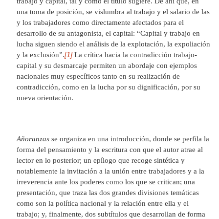
trabajo y capital, tal y como el título sugiere. De ahí que, en
una toma de posición, se vislumbra al trabajo y el salario de las
y los trabajadores como directamente afectados para el
desarrollo de su antagonista, el capital: “Capital y trabajo en
lucha siguen siendo el análisis de la explotación, la expoliación
[1]
y la exclusión”.
La crítica hacia la contradicción trabajo-
capital y su desmarcaje permiten un abordaje con ejemplos
nacionales muy específicos tanto en su realización de
contradicción, como en la lucha por su dignificación, por su
nueva orientación.
Añoranzas
se organiza en una introducción, donde se perfila la
forma del pensamiento y la escritura con que el autor atrae al
lector en lo posterior; un epílogo que recoge sintética y
notablemente la invitación a la unión entre trabajadores y a la
irreverencia ante los poderes como los que se critican; una
presentación, que traza las dos grandes divisiones temáticas
como son la política nacional y la relación entre ella y el
trabajo; y, finalmente, dos subtítulos que desarrollan de forma