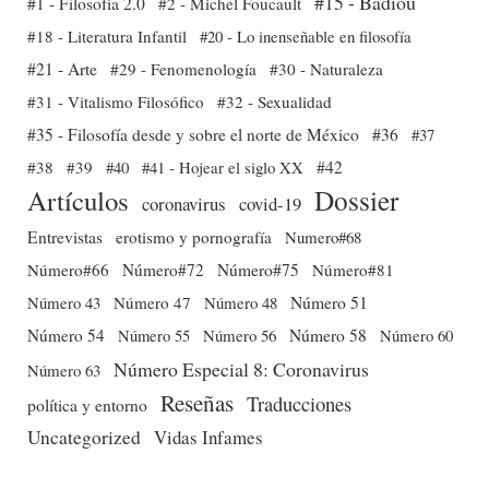
#15 - Badiou
#1 - Filosofía 2.0
#2 - Michel Foucault
#18 - Literatura Infantil
#20 - Lo inenseñable en filosofía
#21 - Arte
#29 - Fenomenología
#30 - Naturaleza
#31 - Vitalismo Filosófico
#32 - Sexualidad
#35 - Filosofía desde y sobre el norte de México
#36
#37
#38
#39
#40
#41 - Hojear el siglo XX
#42
Dossier
Artículos
coronavirus
covid-19
Entrevistas
erotismo y pornografía
Numero#68
Número#66
Número#72
Número#75
Número#81
Número 51
Número 43
Número 47
Número 48
Número 54
Número 56
Número 58
Número 60
Número 55
Número Especial 8: Coronavirus
Número 63
Reseñas
Traducciones
política y entorno
Uncategorized
Vidas Infames