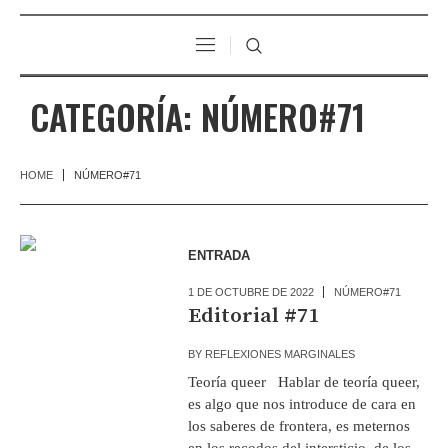
CATEGORÍA:
NÚMERO#71
HOME
NÚMERO#71
ENTRADA
1 DE OCTUBRE DE 2022
NÚMERO#71
Editorial #71
BY
REFLEXIONES MARGINALES
Teoría queer Hablar de teoría queer,
es algo que nos introduce de cara en
los saberes de frontera, es meternos
en los recodos del intersticio, de los