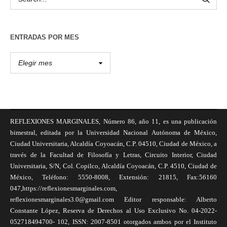
ENTRADAS POR MES
REFLEXIONES MARGINALES, Número 86, año 11, es una publicación
bimestral, editada por la Universidad Nacional Autónoma de México,
Ciudad Universitaria, Alcaldía Coyoacán, C.P. 04510, Ciudad de México, a
través de la Facultad de Filosofía y Letras, Circuito Interior, Ciudad
Universitaria, S/N, Col. Copilco, Alcaldía Coyoacán, C.P. 4510, Ciudad de
México, Teléfono: 5550-8008, Extensión: 21815, Fax:56160
047,https://reflexionesmarginales.com,
reflexionesmarginales3.0@gmail.com Editor responsable: Alberto
Constante López, Reserva de Derechos al Uso Exclusivo No. 04-2022-
052718494700- 102, ISSN: 2007-8501 otorgados ambos por el Instituto