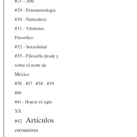
#21 - Arte
#29 - Fenomenología
#30 - Naturaleza
#31 - Vitalismo
Filosófico
#32 - Sexualidad
#35 - Filosofía desde y
sobre el norte de
México
#36
#37
#38
#39
#40
#41 - Hojear el siglo
XX
Artículos
#42
coronavirus