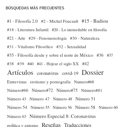
BÚSQUEDAS MÁS FRECUENTES
#15 - Badiou
#1 - Filosofía 2.0
#2 - Michel Foucault
#18 - Literatura Infantil
#20 - Lo inenseñable en filosofía
#21 - Arte
#29 - Fenomenología
#30 - Naturaleza
#31 - Vitalismo Filosófico
#32 - Sexualidad
#35 - Filosofía desde y sobre el norte de México
#36
#37
#38
#39
#40
#41 - Hojear el siglo XX
#42
Dossier
Artículos
coronavirus
covid-19
Entrevistas
erotismo y pornografía
Numero#68
Número#66
Número#72
Número#75
Número#81
Número 51
Número 43
Número 47
Número 48
Número 54
Número 56
Número 58
Número 60
Número 55
Número Especial 8: Coronavirus
Número 63
Reseñas
Traducciones
política y entorno