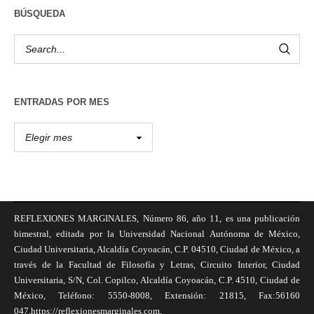
BÚSQUEDA
ENTRADAS POR MES
REFLEXIONES MARGINALES, Número 86, año 11, es una publicación
bimestral, editada por la Universidad Nacional Autónoma de México,
Ciudad Universitaria, Alcaldía Coyoacán, C.P. 04510, Ciudad de México, a
través de la Facultad de Filosofía y Letras, Circuito Interior, Ciudad
Universitaria, S/N, Col. Copilco, Alcaldía Coyoacán, C.P. 4510, Ciudad de
México, Teléfono: 5550-8008, Extensión: 21815, Fax:56160
047,https://reflexionesmarginales.com,