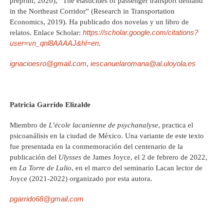
preprint, 2020), “The elasticities of passenger transport demand
in the Northeast Corridor” (Research in Transportation
Economics, 2019). Ha publicado dos novelas y un libro de
https://scholar.google.com/citations?
relatos. Enlace Scholar:
user=vn_qnl8AAAAJ&hl=en
.
ignacioesro@gmail.com
iescanuelaromana@al.uloyola.es
,
Patricia Garrido Elizalde
Miembro de
L’école lacanienne de psychanalyse
, practica el
psicoanálisis en la ciudad de México. Una variante de este texto
fue presentada en la conmemoración del centenario de la
publicación del
Ulysses
de James Joyce, el 2 de febrero de 2022,
en
La Torre de Lulio
, en el marco del seminario Lacan lector de
Joyce (2021-2022) organizado por esta autora.
pgarrido68@gmail.com