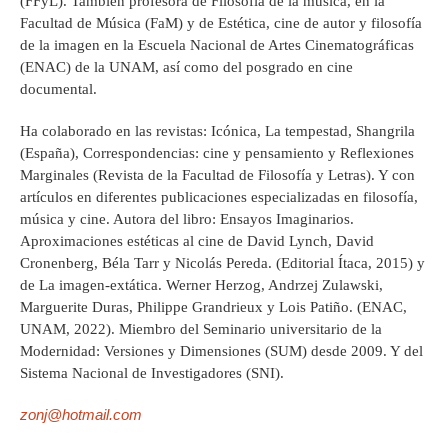
(FFyL). También profesora de Filosofía de la música, en la
Facultad de Música (FaM) y de Estética, cine de autor y filosofía
de la imagen en la Escuela Nacional de Artes Cinematográficas
(ENAC) de la UNAM, así como del posgrado en cine
documental.
Ha colaborado en las revistas: Icónica, La tempestad, Shangrila
(España), Correspondencias: cine y pensamiento y Reflexiones
Marginales (Revista de la Facultad de Filosofía y Letras). Y con
artículos en diferentes publicaciones especializadas en filosofía,
música y cine. Autora del libro: Ensayos Imaginarios.
Aproximaciones estéticas al cine de David Lynch, David
Cronenberg, Béla Tarr y Nicolás Pereda. (Editorial Ítaca, 2015) y
de La imagen-extática. Werner Herzog, Andrzej Zulawski,
Marguerite Duras, Philippe Grandrieux y Lois Patiño. (ENAC,
UNAM, 2022). Miembro del Seminario universitario de la
Modernidad: Versiones y Dimensiones (SUM) desde 2009. Y del
Sistema Nacional de Investigadores (SNI).
zonj@hotmail.com