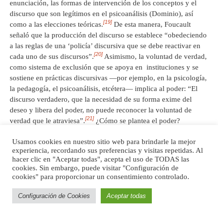
enunciación, las formas de intervención de los conceptos y el
discurso que son legítimos en el psicoanálisis (Dominio), así
[19]
como a las elecciones teóricas.
De esta manera, Foucault
señaló que la producción del discurso se establece “obedeciendo
a las reglas de una ‘policía’ discursiva que se debe reactivar en
[20]
cada uno de sus discursos”.
Asimismo, la voluntad de verdad,
como sistema de exclusión que se apoya en instituciones y se
sostiene en prácticas discursivas —por ejemplo, en la psicología,
la pedagogía, el psicoanálisis, etcétera— implica al poder: “El
discurso verdadero, que la necesidad de su forma exime del
deseo y libera del poder, no puede reconocer la voluntad de
[21]
verdad que le atraviesa”.
¿Cómo se plantea el poder?
Recordemos que Foucault denominó con el concepto de
Usamos cookies en nuestro sitio web para brindarle la mejor
experiencia, recordando sus preferencias y visitas repetidas. Al
‘Materialidad’ del discurso a las elecciones teóricas. La
hacer clic en "Aceptar todas", acepta el uso de TODAS las
materialidad de un discurso se refería a la lógica con la que este
cookies. Sin embargo, puede visitar "Configuración de
se repetía, al archivo. Empero, la noción de ‘Archivo’ no
cookies" para proporcionar un consentimiento controlado.
señalaba a un espacio donde se “amontonan libros” sino a las
reglas de un discurso con las que subsiste y se repite: Como
Configuración de Cookies
Aceptar todas
libro, como revista, como cátedra, como ley, como manifiesto,
etcétera. Pero, además, Foucault también denominó con el