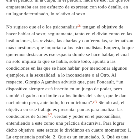
era el pecado, ni la culpa, ni el perdón; nada de eso. Lo que los
emparentaba era ese esfuerzo de expresar, con todo detalle, en
un lugar determinado, lo relativo al sexo.
[2]
No sugiero que el o los psicoanálisis
tengan el objetivo de
hacer hablar al sexo; seguramente, tanto en el diván como en las
instituciones, las revistas, las charlas y conferencias, se tematizan
más cuestiones que importan a los psicoanalistas. Empero, lo que
queremos destacar es ese espacio donde se hace hablar, el cual
no solo implica lo que se habla, sobre todo, apunta a las
condiciones en las que se hace hablar, por mencionar algunos
ejemplos, a la sexualidad, a lo inconsciente o al Otro. Al
respecto, Giorgio Agamben advirtió que, para Foucault, “un
dispositivo siempre está inscrito en un juego de poder, pero
también ligado a un límite o a los límites del saber, que le dan
[3]
nacimiento pero, ante todo, lo condicionan”.
Siendo así, el
objetivo en este trabajo es presentar pautas para analizar las
[4]
condiciones de Saber
, verdad y poder en el psicoanálisis,
entendiendo a este como una práctica discursiva. Para lograr
dicho objetivo, este escrito lo dividimos en cuatro momentos: 1.
La experiencia posible, 2. Qué es un enunciado, 3. Qué es una