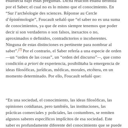
establecía bajo estas preguntas. Dicha relación estaba definida
por el Saber; el cual no es lo mismo que el conocimiento. En
“Sur l’archéologie des sciences. Réponse au Cercle
d’épistémologie”, Foucault señaló que “el saber no es una suma
de conocimientos, ya que de estos siempre tenemos que poder
decir si son verdaderos o son falsos, inexactos o no,
aproximados o definidos, contradictorios o incoherentes.
Ninguna de estas distinciones es pertinente para nombrar al
[7]
saber”.
Por el contrario, el Saber refería a una especie de orden
—un “orden de las cosas”, un “orden del discurso”
—,
que como
condición
a priori
de experiencia, posibilitaba la emergencia de
ideas filosóficas, jurídicas, médicas, morales, etcétera, en un
momento determinado. Por ello, Foucault señaló que:
“En una sociedad, el conocimiento, las ideas filosóficas, las
opiniones cotidianas, pero también, las instituciones, las
prácticas comerciales y policiales, las costumbres, se remiten
algunos saberes específicos implícitos de esa sociedad. Este
saber es profundamente diferente del conocimiento que se puede