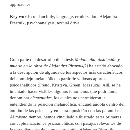
approaches.
Key words:
melancholy, language, eroticization, Alejandra
Pizarnik, psychoanalysis, textual drive.
Gran parte del desarrollo de la tesis
Melancolía, disolución y
[1]
muerte en la obra de Alejandra Pizarnik
ha estado abocado
a la descripción de algunos de los aspectos más característicos
del complejo melancólico a partir de valiosos aportes
psicoanalíticos (Freud, Kristeva, Green, Mazzuca). Allí, se ha
intentado hacer visibles algunos fenómenos que podríamos
denominar
elementales
, los cuales nos permitieron ir
entendiendo la posición melancólica, encuadrándola dentro del
ámbito de las psicosis y en clara oposición con las paranoias.
Al mismo tiempo, hemos vinculado e ilustrado estas primeras
conceptualizaciones psicoanalíticas con pasajes relevantes de
la obra diarística de la poeta argentina Alejandra Pizarnik