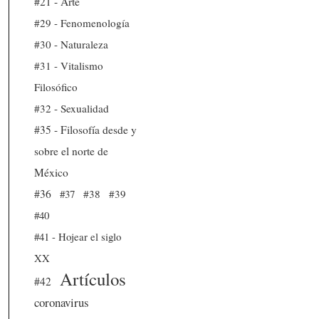
#21 - Arte
#29 - Fenomenología
#30 - Naturaleza
#31 - Vitalismo
Filosófico
#32 - Sexualidad
#35 - Filosofía desde y
sobre el norte de
México
#36
#37
#38
#39
#40
#41 - Hojear el siglo
XX
Artículos
#42
coronavirus