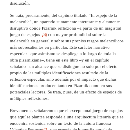
disolución.
Se trata, precisamente, del capítulo titulado “El espejo de la
melancolía”, un apartado sumamente interesante y altamente
disruptivo donde Pizarnik reflexiona –a partir de un magistral
[3]
juego de espejos–
con mayor profundidad sobre la
melancolía en general y sobre sus propios rasgos melancólicos
más sobresalientes en particular. Este carácter narrativo
especular –que asimismo se despliega a lo largo de toda la
obra pizarnikiana–, tiene en este libro –y en el capítulo
señalado– un alcance que se distingue no solo por el efecto
propio de las múltiples identificaciones resultado de la
reflexión especular, sino además por el impacto que dichas
identificaciones producen tanto en Pizarnik como en sus
potenciales lectores. Se trata, pues, de un efecto de espejos de
múltiples reflexiones.
Brevemente, señalaremos que el excepcional juego de espejos
que aquí se plantea responde a una arquitectura literaria que se
encuentra sostenida sobre un texto de la autora francesa
[4]
Valentine Penrose
–una especie de biografía novelada–,