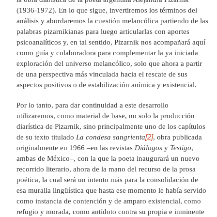
(1936-1972). En lo que sigue, invertiremos los términos del
análisis y abordaremos la cuestión melancólica partiendo de las
palabras pizarnikianas para luego articularlas con aportes
psicoanalíticos y, en tal sentido, Pizarnik nos acompañará aquí
como guía y colaboradora para complementar la ya iniciada
exploración del universo melancólico, solo que ahora a partir
de una perspectiva más vinculada hacia el rescate de sus
aspectos positivos o de estabilización anímica y existencial.
Por lo tanto, para dar continuidad a este desarrollo
utilizaremos, como material de base, no solo la producción
diarística de Pizarnik, sino principalmente uno de los capítulos
[2]
de su texto titulado
La condesa sangrienta
, obra publicada
originalmente en 1966 –en las revistas
Diálogos
y
Testigo
,
ambas de México–, con la que la poeta inaugurará un nuevo
recorrido literario, ahora de la mano del recurso de la prosa
poética, la cual será un intento más para la consolidación de
esa muralla lingüística que hasta ese momento le había servido
como instancia de contención y de amparo existencial, como
refugio y morada, como antídoto contra su propia e inminente