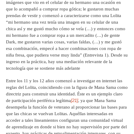
imágenes que vio en el celular de su hermano una ocasión en
que lo acompañó a comprar ropa gótica; le gustaron muchas
prendas de vestir y comenzó a caracterizarse como una Lolita
“mi hermano una vez tenía una imagen en su celular de una
chica así y me gustó mucho cómo se veía (…) y entonces como
mi hermano fue a comprar ropa a un mercadito (…) de gente
Dark, me gustaron varias cosas, varias faldas, (…) y me gustó
esa combinación, empecé a hacer combinaciones con ropa de
niña fresa, que pudiera verse muy linda” (Entrevista 1). Desde su
ingreso en la práctica, hay una mediación relevante de la
tecnología que se sostiene más adelante
Entre los 11 y los 12 años comenzó a investigar en internet las
reglas del Lolita, coincidiendo con la figura de Mana Sama como
directriz para construir una identidad. Éste es un ejemplo claro
[21]
de participación periférica legítima
, ya que Mana Sama
desempeña la función de veterano al proporcionar las bases para
que las chicas se vuelvan Lolitas. Aquéllas interesadas en
acceder a tales lineamientos configuran una comunidad virtual
de aprendizaje en donde si bien no hay supervisión por parte del
experto, hay prácticas de retroalimentación interpares, con su