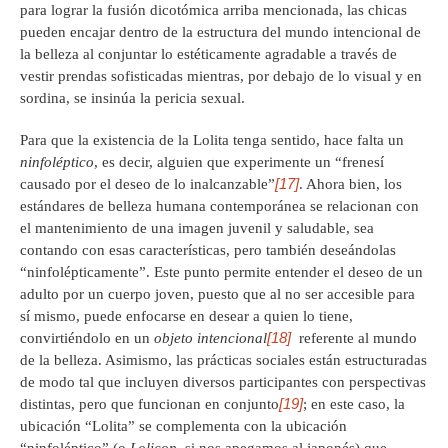
para lograr la fusión dicotómica arriba mencionada, las chicas
pueden encajar dentro de la estructura del mundo intencional de
la belleza al conjuntar lo estéticamente agradable a través de
vestir prendas sofisticadas mientras, por debajo de lo visual y en
sordina, se insinúa la pericia sexual.
Para que la existencia de la Lolita tenga sentido, hace falta un
ninfoléptico
, es decir, alguien que experimente un “frenesí
[17]
causado por el deseo de lo inalcanzable”
. Ahora bien, los
estándares de belleza humana contemporánea se relacionan con
el mantenimiento de una imagen juvenil y saludable, sea
contando con esas características, pero también deseándolas
“ninfolépticamente”. Este punto permite entender el deseo de un
adulto por un cuerpo joven, puesto que al no ser accesible para
sí mismo, puede enfocarse en desear a quien lo tiene,
[18]
convirtiéndolo en un
objeto intencional
referente al mundo
de la belleza. Asimismo, las prácticas sociales están estructuradas
de modo tal que incluyen diversos participantes con perspectivas
[19]
distintas, pero que funcionan en conjunto
; en este caso, la
ubicación “Lolita” se complementa con la ubicación
“ninfoléptico” (o
Lolicon
, si nos apegamos al japonés) que