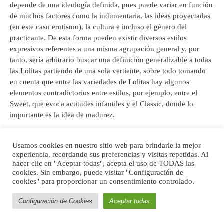
depende de una ideología definida, pues puede variar en función
de muchos factores como la indumentaria, las ideas proyectadas
(en este caso erotismo), la cultura e incluso el género del
practicante. De esta forma pueden existir diversos estilos
expresivos referentes a una misma agrupación general y, por
tanto, sería arbitrario buscar una definición generalizable a todas
las Lolitas partiendo de una sola vertiente, sobre todo tomando
en cuenta que entre las variedades de Lolitas hay algunos
elementos contradictorios entre estilos, por ejemplo, entre el
Sweet, que evoca actitudes infantiles y el Classic, donde lo
importante es la idea de madurez.
[23]
Esto concuerda con lo que dice Porzio
, quien reporta una
Usamos cookies en nuestro sitio web para brindarle la mejor
tendencia de las Lolitas a comentar que la forma de vivir dentro
experiencia, recordando sus preferencias y visitas repetidas. Al
del Lolita varía entre personas, y que no hay una forma definida
hacer clic en "Aceptar todas", acepta el uso de TODAS las
y universal de caracterizarse como Lolita, ya que se involucran
cookies. Sin embargo, puede visitar "Configuración de
muchos aspectos de indumentaria y comportamentales en
cookies" para proporcionar un consentimiento controlado.
función del subgrupo con que se identifique cada persona, de los
Configuración de Cookies
Aceptar todas
aspectos que incorpore cada uno y de lo que ella misma
considere como relevante para definirse como Lolita. Sobre este
aspecto, L puntualizó lo siguiente: “Dije que ciertos aspectos los