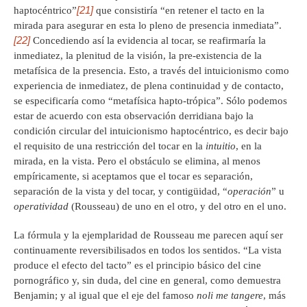
[21]
haptocéntrico”
que consistiría “en retener el tacto en la
mirada para asegurar en esta lo pleno de presencia inmediata”.
[22]
Concediendo así la evidencia al tocar, se reafirmaría la
inmediatez, la plenitud de la visión, la pre-existencia de la
metafísica de la presencia. Esto, a través del intuicionismo como
experiencia de inmediatez, de plena continuidad y de contacto,
se especificaría como “metafísica hapto-trópica”. Sólo podemos
estar de acuerdo con esta observación derridiana bajo la
condición circular del intuicionismo haptocéntrico, es decir bajo
el requisito de una restricción del tocar en la
intuitio
, en la
mirada, en la vista. Pero el obstáculo se elimina, al menos
empíricamente, si aceptamos que el tocar es separación,
separación de la vista y del tocar, y contigüidad, “
operación
” u
operatividad
(Rousseau) de uno en el otro, y del otro en el uno.
La fórmula y la ejemplaridad de Rousseau me parecen aquí ser
continuamente reversibilisados en todos los sentidos. “La vista
produce el efecto del tacto” es el principio básico del cine
pornográfico y, sin duda, del cine en general, como demuestra
Benjamin; y al igual que el eje del famoso
noli me tangere
, más