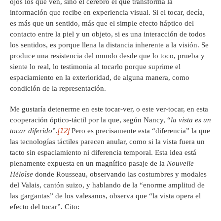
ojos los que ven, sino el cerebro el que transforma la
información que recibe en experiencia visual. Si el tocar, decía,
es más que un sentido, más que el simple efecto háptico del
contacto entre la piel y un objeto, si es una interacción de todos
los sentidos, es porque llena la distancia inherente a la visión. Se
produce una resistencia del mundo desde que lo toco, prueba y
siente lo real, lo testimonia al tocarlo porque suprime el
espaciamiento en la exterioridad, de alguna manera, como
condición de la representación.
Me gustaría detenerme en este tocar-ver, o este ver-tocar, en esta
cooperación óptico-táctil por la que, según Nancy, “
la vista es un
[12]
tocar diferido
”.
Pero es precisamente esta “diferencia” la que
las tecnologías táctiles parecen anular, como si la vista fuera un
tacto sin espaciamiento ni diferencia temporal. Esta idea está
plenamente expuesta en un magnífico pasaje de la
Nouvelle
Héloïse
donde Rousseau, observando las costumbres y modales
del Valais, cantón suizo, y hablando de la “enorme amplitud de
las gargantas” de los valesanos, observa que “la vista opera el
efecto del tocar”. Cito: