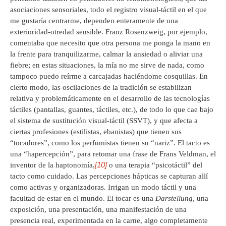
asociaciones sensoriales, todo el registro visual-táctil en el que
me gustaría centrarme, dependen enteramente de una
exterioridad-otredad sensible. Franz Rosenzweig, por ejemplo,
comentaba que necesito que otra persona me ponga la mano en
la frente para tranquilizarme, calmar la ansiedad o aliviar una
fiebre; en estas situaciones, la mía no me sirve de nada, como
tampoco puedo reírme a carcajadas haciéndome cosquillas. En
cierto modo, las oscilaciones de la tradición se estabilizan
relativa y problemáticamente en el desarrollo de las tecnologías
táctiles (pantallas, guantes, táctiles, etc.), de todo lo que cae bajo
el sistema de sustitución visual-táctil (SSVT), y que afecta a
ciertas profesiones (estilistas, ebanistas) que tienen sus
“tocadores”, como los perfumistas tienen su “nariz”. El tacto es
una “hapercepción”, para retomar una frase de Frans Veldman, el
[10]
inventor de la haptonomía,
o una terapia “psicotáctil” del
tacto como cuidado. Las percepciones hápticas se capturan allí
como activas y organizadoras. Irrigan un modo táctil y una
facultad de estar en el mundo. El tocar es una
Darstellung
, una
exposición, una presentación, una manifestación de una
presencia real, experimentada en la carne, algo completamente