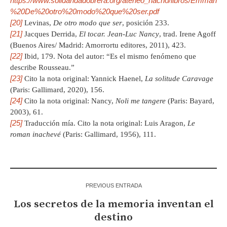
https://www.solidaridadobrera.org/ateneo_nacho/libros/Emmanu
%20De%20otro%20modo%20que%20ser.pdf
[20]
Levinas,
De otro modo que ser
, posición 233.
[21]
Jacques Derrida,
El tocar. Jean-Luc Nancy
, trad. Irene Agoff
(Buenos Aires/ Madrid: Amorrortu editores, 2011), 423.
[22]
Ibid, 179. Nota del autor: “Es el mismo fenómeno que
describe Rousseau.”
[23]
Cito la nota original: Yannick Haenel,
La solitude Caravage
(Paris: Gallimard, 2020), 156.
[24]
Cito la nota original: Nancy,
Noli me tangere
(Paris: Bayard,
2003), 61.
[25]
Traducción mía. Cito la nota original: Luis Aragon,
Le
roman inachevé
(Paris: Gallimard, 1956), 111.
PREVIOUS ENTRADA
Los secretos de la memoria inventan el
destino