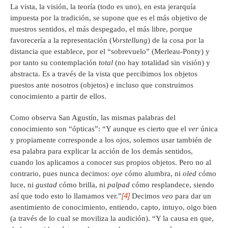
La vista, la visión, la teoría (todo es uno), en esta jerarquía
impuesta por la tradición, se supone que es el más objetivo de
nuestros sentidos, el más despegado, el más libre, porque
favorecería a la representación (
Vorstellung
) de la cosa por la
distancia que establece, por el “sobrevuelo” (Merleau-Ponty) y
por tanto su contemplación
total
(no hay totalidad sin visión) y
abstracta. Es a través de la vista que percibimos los objetos
puestos ante nosotros (objetos) e incluso que construimos
conocimiento a partir de ellos.
Como observa San Agustín, las mismas palabras del
conocimiento son “ópticas”: “Y aunque es cierto que el
ver
única
y propiamente corresponde a los ojos, solemos usar también de
esa palabra para explicar la acción de los demás sentidos,
cuando los aplicamos a conocer sus propios objetos. Pero no al
contrario, pues nunca decimos:
oye
cómo alumbra, ni
oled
cómo
luce, ni
gustad
cómo brilla, ni
palpad
cómo resplandece, siendo
[4]
así que todo esto lo llamamos ver.”
Decimos
veo
para dar un
asentimiento de conocimiento, entiendo, capto, intuyo, oigo bien
(a través de lo cual se moviliza la audición). “Y la causa en que,