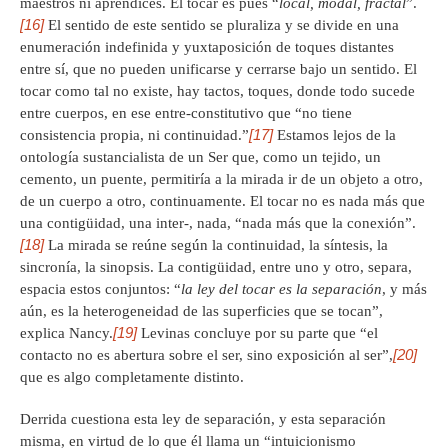
maestros ni aprendices. El tocar es pues “
local, modal, fractal
”.
[16]
El sentido de este sentido se pluraliza y se divide en una
enumeración indefinida y yuxtaposición de toques distantes
entre sí, que no pueden unificarse y cerrarse bajo un sentido. El
tocar como tal no existe, hay tactos, toques, donde todo sucede
entre cuerpos, en ese entre-constitutivo que “no tiene
[17]
consistencia propia, ni continuidad.”
Estamos lejos de la
ontología sustancialista de un Ser que, como un tejido, un
cemento, un puente, permitiría a la mirada ir de un objeto a otro,
de un cuerpo a otro, continuamente. El tocar no es nada más que
una contigüidad, una inter-, nada, “nada más que la conexión”.
[18]
La mirada se reúne según la continuidad, la síntesis, la
sincronía, la sinopsis. La contigüidad, entre uno y otro, separa,
espacia estos conjuntos: “
la ley del tocar es la separación
, y más
aún, es la heterogeneidad de las superficies que se tocan”,
[19]
explica Nancy.
Levinas concluye por su parte que “el
[20]
contacto no es abertura sobre el ser, sino exposición al ser”,
que es algo completamente distinto.
Derrida cuestiona esta ley de separación, y esta separación
misma, en virtud de lo que él llama un “intuicionismo