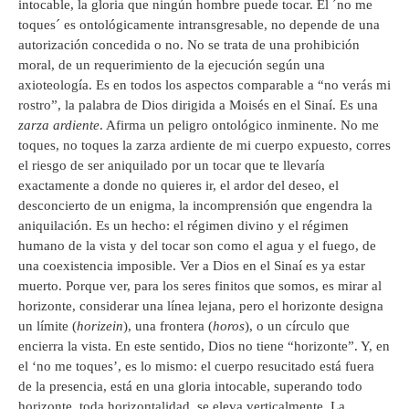
intocable, la gloria que ningún hombre puede tocar. El ´no me
toques´ es ontológicamente intransgresable, no depende de una
autorización concedida o no. No se trata de una prohibición
moral, de un requerimiento de la ejecución según una
axioteología. Es en todos los aspectos comparable a “no verás mi
rostro”, la palabra de Dios dirigida a Moisés en el Sinaí. Es una
zarza ardiente
. Afirma un peligro ontológico inminente. No me
toques, no toques la zarza ardiente de mi cuerpo expuesto, corres
el riesgo de ser aniquilado por un tocar que te llevaría
exactamente a donde no quieres ir, el ardor del deseo, el
desconcierto de un enigma, la incomprensión que engendra la
aniquilación. Es un hecho: el régimen divino y el régimen
humano de la vista y del tocar son como el agua y el fuego, de
una coexistencia imposible. Ver a Dios en el Sinaí es ya estar
muerto. Porque ver, para los seres finitos que somos, es mirar al
horizonte, considerar una línea lejana, pero el horizonte designa
un límite (
horizein
), una frontera (
horos
), o un círculo que
encierra la vista. En este sentido, Dios no tiene “horizonte”. Y, en
el ‘no me toques’, es lo mismo: el cuerpo resucitado está fuera
de la presencia, está en una gloria intocable, superando todo
horizonte, toda horizontalidad, se eleva verticalmente. La