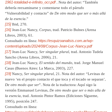
1961-totalidad-e-infinito_ocr.pdf
. Nota del autor: “También
debería reexaminarse y comentarse todo el párrafo
“Vulnerabilidad y contacto” de
De otro modo que ser o más allá
de la esencia
.”
[15]
Ibid, 270.
[16]
Jean-Luc Nancy,
Corpus
, trad. Patricio Bulnes (Arena
Libros, 2003), 61.
https://esquizoanalisis.com.ar/wp-
Consultado en línea:
content/uploads/2024/08/Corpus-Jean-Luc-Nancy.pdf
[17]
Jean-Luc Nancy,
Ser singular plural
, trad. Antonio Tudela
Sancho (Arena Libros, 2006), 21.
[18]
Jean-Luc Nancy,
El sentido del mundo
, trad. Jorge Manuel
Casas (Buenos Aires: La Marca, 2003), 227.
[19]
Nancy,
Ser singular plural
, 21. Nota del autor: “Levinas de
nuevo ‘en el propio contacto el que toca y el tocado se separan’,
De otro modo que ser
”. Nota de la traductora: Aquí sigo la
versión Emmanuel Levinas,
De otro modo que ser o más alla de
la esencia
, trad. Antonio Pintor Ramos (Ediciones Sígueme,
1995), posición 247.
Consultado en línea: