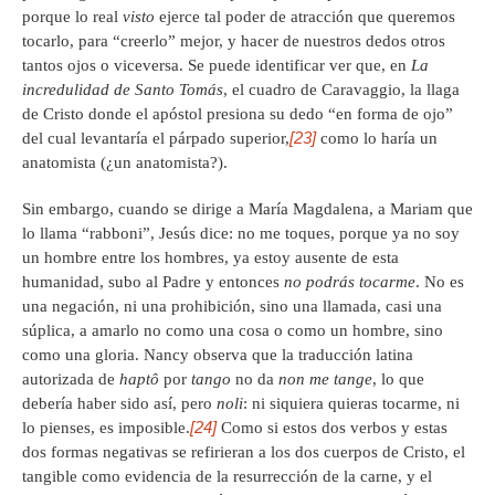
porque lo real
visto
ejerce tal poder de atracción que queremos
tocarlo, para “creerlo” mejor, y hacer de nuestros dedos otros
tantos ojos o viceversa. Se puede identificar ver que, en
La
incredulidad de Santo Tomás
, el cuadro de Caravaggio, la llaga
de Cristo donde el apóstol presiona su dedo “en forma de ojo”
[23]
del cual levantaría el párpado superior,
como lo haría un
anatomista (¿un anatomista?).
Sin embargo, cuando se dirige a María Magdalena, a Mariam que
lo llama “rabboni”, Jesús dice: no me toques, porque ya no soy
un hombre entre los hombres, ya estoy ausente de esta
humanidad, subo al Padre y entonces
no podrás tocarme
. No es
una negación, ni una prohibición, sino una llamada, casi una
súplica, a amarlo no como una cosa o como un hombre, sino
como una gloria. Nancy observa que la traducción latina
autorizada de
haptô
por
tango
no da
non me tange
, lo que
debería haber sido así, pero
noli
: ni siquiera quieras tocarme, ni
[24]
lo pienses, es imposible.
Como si estos dos verbos y estas
dos formas negativas se refirieran a los dos cuerpos de Cristo, el
tangible como evidencia de la resurrección de la carne, y el