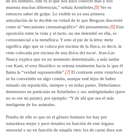
de los sentidos, éste es el que nos hace conocer más y nos
[5]
muestra muchas diferencias,” señala Aristóteles.
Ver es
entonces saber de golpe. Lo visible es ya una primera
articulación de lo decible en virtud de lo que Bergson discernió
[6]
como el “mecanismo cinematográfico” del pensamiento.
Esta
oposición entre la vista y el tacto, no me detendré en ella, es
consustancial a la metafísica. Y esto al pie de la letra:
meta
significa algo que se coloca por encima de la física, es decir,
la
vista
colocada por encima de una
física del tocar
. Jean-Luc
Nancy explica que en un momento determinado, a más tardar
con Kant, el eros filosófico se orienta totalmente hacia lo que él
[7]
llama la “verdad suprasensible”.
El contraste entre vista/tocar
se ha convertido en algo común, aunque esté lejos de haber
reinado sin repartición, siempre y en todas partes. Deberíamos
detenernos en particular en Aristóteles y sus ambigüedades (pero
no es ese mi punto), por ejemplo: “Y de ahí que sea el más
inteligente de los animales.
Prueba de ello es que en el género humano los hay por
naturaleza mejor y peor dotados en función de este órgano
sensorial y no en función de ningún otro: los de carne dura son