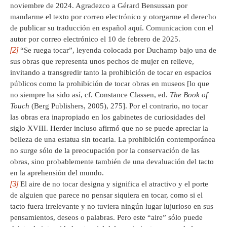
noviembre de 2024. Agradezco a Gérard Bensussan por
mandarme el texto por correo electrónico y otorgarme el derecho
de publicar su traducción en español aquí. Comunicacion con el
autor por correo electrónico el 10 de febrero de 2025.
[2]
“Se ruega tocar”, leyenda colocada por Duchamp bajo una de
sus obras que representa unos pechos de mujer en relieve,
invitando a transgredir tanto la prohibición de tocar en espacios
públicos como la prohibición de tocar obras en museos [lo que
no siempre ha sido así, cf. Constance Classen, ed.
The Book of
Touch
(Berg Publishers, 2005), 275]. Por el contrario, no tocar
las obras era inapropiado en los gabinetes de curiosidades del
siglo XVIII. Herder incluso afirmó que no se puede apreciar la
belleza de una estatua sin tocarla. La prohibición contemporánea
no surge sólo de la preocupación por la conservación de las
obras, sino probablemente también de una devaluación del tacto
en la aprehensión del mundo.
[3]
El aire de no tocar designa y significa el atractivo y el porte
de alguien que parece no pensar siquiera en tocar, como si el
tacto fuera irrelevante y no tuviera ningún lugar lujurioso en sus
pensamientos, deseos o palabras. Pero este “aire” sólo puede