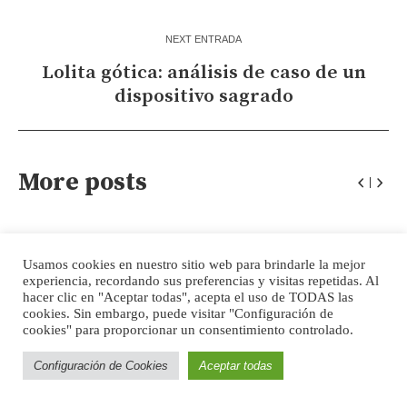
NEXT ENTRADA
Lolita gótica: análisis de caso de un
dispositivo sagrado
More posts
NOVIEMBRE 30,
2025
Editorial #90
Usamos cookies en nuestro sitio web para brindarle la mejor
experiencia, recordando sus preferencias y visitas repetidas. Al
Queridos amigos, amigas, amigues: Tal y como les hicimos saber
hacer clic en "Aceptar todas", acepta el uso de TODAS las
cookies. Sin embargo, puede visitar "Configuración de
en el número anterior de la Revista Digital de Filosofía,...
cookies" para proporcionar un consentimiento controlado.
READ MORE
Configuración de Cookies
Aceptar todas