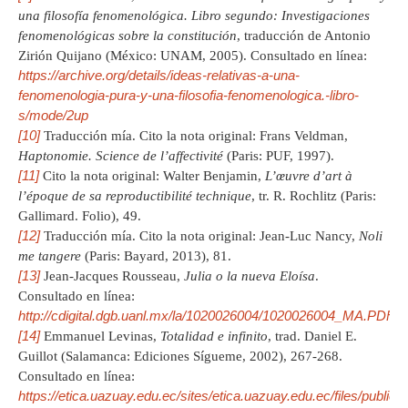
una filosofía fenomenológica. Libro segundo: Investigaciones
fenomenológicas sobre la constitución
, traducción de Antonio
Zirión Quijano (México: UNAM, 2005). Consultado en línea:
https://archive.org/details/ideas-relativas-a-una-
fenomenologia-pura-y-una-filosofia-fenomenologica.-libro-
s/mode/2up
[10]
Traducción mía. Cito la nota original: Frans Veldman,
Haptonomie. Science de l’affectivité
(Paris: PUF, 1997).
[11]
Cito la nota original: Walter Benjamin,
L’œuvre d’art à
l’époque de sa reproductibilité technique
, tr. R. Rochlitz (Paris:
Gallimard. Folio), 49.
[12]
Traducción mía. Cito la nota original: Jean-Luc Nancy,
Noli
me tangere
(Paris: Bayard, 2013), 81.
[13]
Jean-Jacques Rousseau,
Julia o la nueva Eloísa
.
Consultado en línea:
http://cdigital.dgb.uanl.mx/la/1020026004/1020026004_MA.PDF
[14]
Emmanuel Levinas,
Totalidad e infinito
, trad. Daniel E.
Guillot (Salamanca: Ediciones Sígueme, 2002), 267-268.
Consultado en línea:
https://etica.uazuay.edu.ec/sites/etica.uazuay.edu.ec/files/public/l