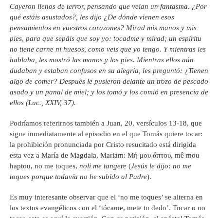
Cayeron llenos de terror, pensando que veían un fantasma. ¿Por
qué estáis asustados?, les dijo ¿De dónde vienen esos
pensamientos en vuestros corazones? Mirad mis manos y mis
pies, para que sepáis que soy yo: tocadme y mirad; un espíritu
no tiene carne ni huesos, como veis que yo tengo. Y mientras les
hablaba, les mostró las manos y los pies. Mientras ellos aún
dudaban y estaban confusos en su alegría, les preguntó: ¿Tienen
algo de comer? Después le pusieron delante un trozo de pescado
asado y un panal de miel; y los tomó y los comió en presencia de
ellos (Luc., XXIV, 37).
Podríamos referirnos también a Juan, 20, versículos 13-18, que
sigue inmediatamente al episodio en el que Tomás quiere tocar:
la prohibición pronunciada por Cristo resucitado está dirigida
esta vez a María de Magdala, Mariam: Μή μου ἅπτου, mê mou
haptou, no me toques,
noli me tangere
(
Jesús le dijo: no me
toques porque todavía no he subido al Padre
).
Es muy interesante observar que el ‘no me toques’ se alterna en
los textos evangélicos con el ‘tócame, mete tu dedo’. Tocar o no