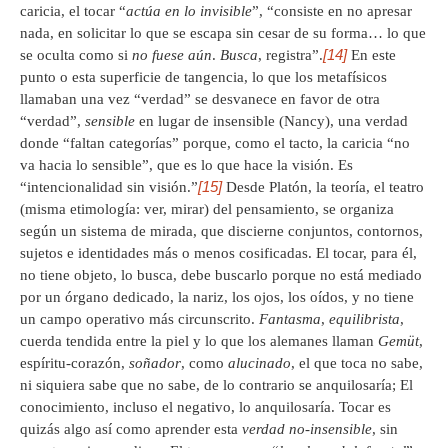
caricia, el tocar “
actúa en lo invisible
”, “consiste en no apresar
nada, en solicitar lo que se escapa sin cesar de su forma… lo que
[14]
se oculta como si
no fuese aún
.
Busca
, registra”.
En este
punto o esta superficie de tangencia, lo que los metafísicos
llamaban una vez “verdad” se desvanece en favor de otra
“verdad”,
sensible
en lugar de insensible (Nancy), una verdad
donde “faltan categorías” porque, como el tacto, la caricia “no
va hacia lo sensible”, que es lo que hace la visión. Es
[15]
“intencionalidad sin visión.”
Desde Platón, la teoría, el teatro
(misma etimología: ver, mirar) del pensamiento, se organiza
según un sistema de mirada, que discierne conjuntos, contornos,
sujetos e identidades más o menos cosificadas. El tocar, para él,
no tiene objeto, lo busca, debe buscarlo porque no está mediado
por un órgano dedicado, la nariz, los ojos, los oídos, y no tiene
un campo operativo más circunscrito.
Fantasma
,
equilibrista
,
cuerda tendida entre la piel y lo que los alemanes llaman
Gemüt
,
espíritu-corazón,
soñador
, como
alucinado
, el que toca no sabe,
ni siquiera sabe que no sabe, de lo contrario se anquilosaría; El
conocimiento, incluso el negativo, lo anquilosaría. Tocar es
quizás algo así como aprender esta
verdad no-insensible
, sin