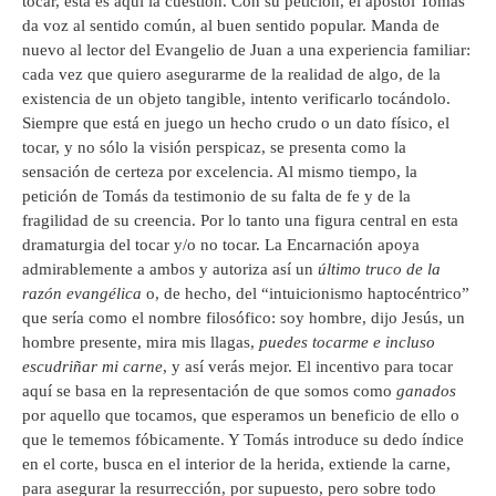
tocar, esta es aquí la cuestión. Con su petición, el apóstol Tomás
da voz al sentido común, al buen sentido popular. Manda de
nuevo al lector del Evangelio de Juan a una experiencia familiar:
cada vez que quiero asegurarme de la realidad de algo, de la
existencia de un objeto tangible, intento verificarlo tocándolo.
Siempre que está en juego un hecho crudo o un dato físico, el
tocar, y no sólo la visión perspicaz, se presenta como la
sensación de certeza por excelencia. Al mismo tiempo, la
petición de Tomás da testimonio de su falta de fe y de la
fragilidad de su creencia. Por lo tanto una figura central en esta
dramaturgia del tocar y/o no tocar. La Encarnación apoya
admirablemente a ambos y autoriza así un
último truco de la
razón evangélica
o, de hecho, del “intuicionismo haptocéntrico”
que sería como el nombre filosófico: soy hombre, dijo Jesús, un
hombre presente, mira mis llagas,
puedes tocarme e incluso
escudriñar mi carne
, y así verás mejor. El incentivo para tocar
aquí se basa en la representación de que somos como
ganados
por aquello que tocamos, que esperamos un beneficio de ello o
que le tememos fóbicamente. Y Tomás introduce su dedo índice
en el corte, busca en el interior de la herida, extiende la carne,
para asegurar la resurrección, por supuesto, pero sobre todo