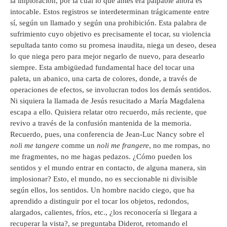
la imploración, por la cual lo que antes era palpable ahora es
intocable. Estos registros se interdeterminan trágicamente entre
sí, según un llamado y según una prohibición. Esta palabra de
sufrimiento cuyo objetivo es precisamente el tocar, su violencia
sepultada tanto como su promesa inaudita, niega un deseo, desea
lo que niega pero para mejor negarlo de nuevo, para desearlo
siempre. Esta ambigüedad fundamental hace del tocar una
paleta, un abanico, una carta de colores, donde, a través de
operaciones de efectos, se involucran todos los demás sentidos.
Ni siquiera la llamada de Jesús resucitado a María Magdalena
escapa a ello. Quisiera relatar otro recuerdo, más reciente, que
revivo a través de la confusión mantenida de la memoria.
Recuerdo, pues, una conferencia de Jean-Luc Nancy sobre el
noli me tangere
comme un
noli me frangere
, no me rompas, no
me fragmentes, no me hagas pedazos. ¿Cómo pueden los
sentidos y el mundo entrar en contacto, de alguna manera, sin
implosionar? Esto, el mundo, no es seccionable ni divisible
según ellos, los sentidos. Un hombre nacido ciego, que ha
aprendido a distinguir por el tocar los objetos, redondos,
alargados, calientes, fríos, etc., ¿los reconocería si llegara a
recuperar la vista?, se preguntaba Diderot, retomando el