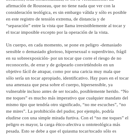
afirmación de Rousseau, que no tiene nada que ver con la
consideración teológica, es sin embargo válida y sólo es posible
en este registro de tensión extrema, de distancia y de
“separación” entre la vista que llama irresistiblemente al tocar y
el tocar imposible excepto por la operación de la vista.
Un cuerpo, en cada momento, se pone en peligro -demasiado
sensible o demasiado glorioso, hipersexual o superdivino, frágil
en su sobreexposición- por un tocar que corre el riesgo de no
reconocerlo, de errar y de golpearlo convirtiéndolo en un
objetivo fácil de atrapar, como por una caricia muy mala que
sólo sería un tocar apropiado, identificativo. Hay pues en el tocar
una amenaza que pesa sobre el cuerpo, hipersensible, ya
vulnerable incluso antes de ser tocado, posiblemente herido. “No
me toques” es mucho más imperativo que cualquier mandato del
mismo tipo que tendría otro significado, “no me escuches”, “no
me mires”. La prohibición del pudor, por ejemplo, podría
eludirse con una simple mirada furtiva. Con el “no me toques” el
peligro es mayor, la carga ético-afectiva u ontoteológica más
pesada. Esto se debe a que el quiasma tocar/tocado sólo es