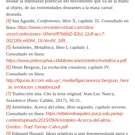
delatar la intensidad potencial del movimiento que va de la mano
al objeto, de las extremidades deseantes a la masa carnal
deseada.
[4]
San Agustín,
Confesiones
, libro X, capítulo 35. Consultado en
https://www.cervantesvirtual.com/obra-
línea:
visor/confesiones–0/html/ff7b6fd2-82b1-11df-acc7-
002185ce6064_19.html#I_189_
[5]
Aristóteles
, Metafísica,
libro I, capítulo 1.
Consultado en linea:
https://www.philosophia.cl/biblioteca/aristoteles/metafisica.pdf
[6]
Henri Bergson,
La evolucióm creadora
, capítulo IV.
Consultado en línea:
http://figuras.liccom.edu.uy/_media/figari:anexos:bergson_henri_-
_la_evolucion_creadora.pdf
[7]
Traducción mía. Cito la nota original: Jean-Luc Nancy,
Sexistence
(Paris: Galilée, 2017), 30-31.
[8]
Aristóteles,
Acerca del alma
, libro segundo, capítulo noveno.
https://eltalondeaquiles.pucp.edu.pe/wp-
Consultado en línea:
content/uploads/2015/09/Aristoteles-Acerca-del-alma.-
Gredos.-Trad-Tomas-Calvo.pdf
[9]
Edmund Husserl,
Ideas relativas a una fenomenología pura y