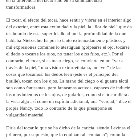
en la diferencia del tacto sino en su simultaneidad
transformadora.
El tocar, el efecto del tocar, hace sentir y vibrar en el interior algo
del exterior, entre esta extimidad y la piel, la “flor de piel” que da
testimonio de esta superficialidad por la profundidad de la que
hablaba Nietzsche. Es por lo tanto extremadamente plástico, y
mil expresiones comunes lo atestiguan (golpearse el ojo, tocarse
el dedo o tocarse los ojos, no tener los ojos fríos, etc.). Por el
contrario, el tocar, si es tocar ciego, se convierte en un “ver a
través de la piel,” una visión extrarretiniana, un “ver” de las
cosas que tocamos: los dedos leen (este es el principio del
braille), tocan con los ojos. La mano del ciego o el guante táctil
son como fantasmas, pero fantasmas activos, capaces de inducir
los movimientos de los ojos, de guiarlos, como si el tocar diera a
la vista algo así como un espíritu adicional, una “verdad,” dice el
propia Nancy, todo lo contrario de lo que presupone su
vulgaridad material.
Diría del tocar lo que se ha dicho de la caricia, siendo Levinas el
primero, por supuesto, que lo equipara al “contacto”; como la