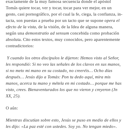
exactamente de la muy famosa secuencia donde el apóstol
Tomás quiere tocar, ver y tocar, tocar para ver mejor, en un
gesto, casi pornográfico, por el cual la fe, ciega, la confianza, in-
tacta, son puestas a prueba por un tacto que se supone
opera el
efecto de la vista
, de la visión, de la Idea de alguna manera,
según una
demonstratio ad sensum
concebida como probación
absoluta. Cito estos textos, muy conocidos, pero aparentemente
contradictorios:
Y cuando los otros discípulos le dijeron: Hemos visto al Señor,
les respondió: Si no veo las señales de los clavos en sus manos,
si no meto mi mano en su costado, no creeréis… Ocho días
después… Jesús dijo a Tomás: Pon tu dedo aquí, mira mis
manos, acerca tu mano y métela en mi costado… porque me has
visto, crees. Bienaventurados los que no vieron y creyeron (Jn
XX, 25).
O aún:
Mientras discutían sobre esto, Jesús se puso en medio de ellos y
les dijo: «La paz esté con ustedes. Soy yo. No tengan miedo».