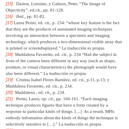
[15]
Daston, Lorraine, y Galison, Peter, “The Image of
Objectivity”, ed.cit., pp. 81-128.
[16]
Ibid.,
pp. 81-82.
[17]
Laura Perini, ed. cit., p. 154: “whose key feature is the fact
that they are the products of automated imaging techniques
involving an interaction between a specimen and imaging
technology, which produces a two-dimensional visible array that
is printed or screendisplayed.” La traducción es propia.
[18]
Maddalena Favaretto, ed
.
cit
.,
p. 234 “Had the subject in
front of the camera been different in any way (such as shape,
position, or visual characteristics) the photograph would have
also been different.” La traducción es propia.
[19]
Cristina Isabel Flores Ramírez, ed
.
cit.
,
p.11, p.13; y
Maddalena Favaretto, ed. cit., p. 234.
[20]
Maddalena , ed. cit.
,
p. 234.
[21]
Perini, Laura,
op. cit.,
pp. 160-161. “Each imaging
technique produces figures that have a form created by a
response to particular kinds of things. […] As a result, MPIs
embody information about the kinds of things the technique is
selectively sensitive to […].” La traducción es propia.