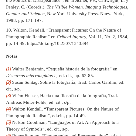
the Politics of Dissapearance”, en Treichler, P.A, Cartwright, L. y
Penley, C. (Coords.),
The Visible Woman. Imaging Technologies,
Gender and Science,
New York University Press. Nueva York,
1998, pp. 171-197.
Walton, Kendall, “Transparent Pictures: On the Nature of
Photographic Realism” en
Critical Inquiry
, Vol. 11, No. 2, 1984,
pp. 14-49. https://doi.org/10.2307/1343394
Notas
[1]
Walter Benjamin, “Pequeña historia de la fotografía” en
Discursos interrumpidos I,
ed. cit.
,
pp. 62-85.
[
2
]
Susan Sontag, Sobre la fotografía, Trad. Carlos Gardini, ed.
cit., s/p.
[3]
Vilém Flusser, Hacia una filosofía de la fotografía, Trad.
Andreas Müler-Pohle, ed. cit., s/p.
[4]
Walton Kendall, “Transparent Pictures: On the Nature of
Photographic Realism”, ed.cit., pp. 14-49.
[5]
Nelson Goodman, “Languages of Art. An Approach to a
Theory of Symbols”, ed. cit., s/p.
[6]
Roger Scruton, “Photography and Representation”, ed.cit.,