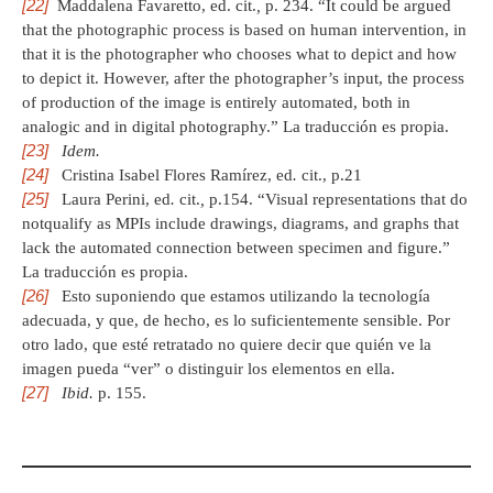
[22]
Maddalena Favaretto, ed. cit.
,
p. 234. “It could be argued
that the photographic process is based on human intervention, in
that it is the photographer who chooses what to depict and how
to depict it. However, after the photographer’s input, the process
of production of the image is entirely automated, both in
analogic and in digital photography.” La traducción es propia.
[23]
Idem.
[24]
Cristina Isabel Flores Ramírez, ed
.
cit., p.21
[25]
Laura Perini, ed
.
cit.
,
p.154. “Visual representations that do
notqualify as MPIs include drawings, diagrams, and graphs that
lack the automated connection between specimen and figure.”
La traducción es propia.
[26]
Esto suponiendo que estamos utilizando la tecnología
adecuada, y que, de hecho, es lo suficientemente sensible. Por
otro lado, que esté retratado no quiere decir que quién ve la
imagen pueda “ver” o distinguir los elementos en ella.
[27]
Ibid.
p. 155.