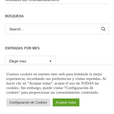
BÚSQUEDA
ENTRADAS POR MES
Usamos cookies en nuestro sitio web para brindarle la mejor
experiencia, recordando sus preferencias y visitas repetidas. Al
hacer clic en "Aceptar todas", acepta el uso de TODAS las
cookies. Sin embargo, puede visitar "Configuración de
REFLEXIONES MARGINALES, Número 86, año 11, es una publicación
cookies" para proporcionar un consentimiento controlado.
bimestral, editada por la Universidad Nacional Autónoma de México,
Ciudad Universitaria, Alcaldía Coyoacán, C.P. 04510, Ciudad de México, a
Configuración de Cookies
Aceptar todas
través de la Facultad de Filosofía y Letras, Circuito Interior, Ciudad
Universitaria, S/N, Col. Copilco, Alcaldía Coyoacán, C.P. 4510, Ciudad de