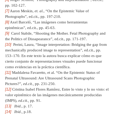
pp. 102-127.
[7]
Aaron Meskin,
et. al.
, “On the Epistemic Value of
Photographs”, ed.cit., pp. 197-210.
[8]
Axel Barceló, “Las imágenes como herramientas
epistémicas”, ed.cit., pp. 45-63.
[9]
Carol Stabile, “Shooting the Mother. Fetal Photography and
the Politics of Dissapearance”, ed.cit., pp. 171-197.
[10]
Perini, Laura, “Image interpretation: Bridging the gap from
mechanically produced image to representation”, ed.cit., pp.
153–170. En este texto la autora busca explicar cómo es que
cierto conjunto de representaciones visuales puede funcionar
como evidencias en la práctica científica.
[11]
Maddalena Favaretto, et al. “On the Epistemic Status of
Prenatal Ultrasound: Are Ultrasound Scans Photographic
Pictures?”,
ed.cit.,
pp. 231-250.
[12]
Cristina Isabel Flores Ramírez, Entre lo visto y lo no visto: el
valor epistémico de las imágenes mecánicamente producidas
(IMPS),
ed.cit.,
pp. 91.
[13]
Ibid.
, p. 17.
[14]
Ibid.,
p.18.