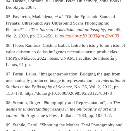
Daston, Lorraine, y Galison, Peter, Objectivity, Zone Books,
Brooklyn, 2007.
Favaretto, Maddalena,
et al.
“On the Epistemic Status of
Prenatal Ultrasound: Are Ultrasound Scans Photographic
Pictures?” en
The Journal of medicine and philosophy
, Vol. 45,
https://doi.org/10.1093/jmp/jhz039
No. 2, 2020, pp. 231-250.
Flores Ramírez, Cristina Isabel, Entre lo visto y lo no visto: el
valor epistémico de las imágenes mecánicamente producidas
(IMPS), México, 2022, Tesis, UNAM, Facultad de Filosofía y
Letras, 91 pp.
Perini, Laura, “Image interpretation: Bridging the gap from
mechanically produced image to representation” en
International
Studies in the Philosophy of Science
, No. 26, Vol. 2, 2012, pp.
153–170. https://doi.org/10.1080/02698595.2012.703478
Scruton, Roger “Photography and Representation”, en
The
aesthetic understanding: essays in the philosophy of art and
culture
. St. Augustine’s Press, Indiana, 1983, pp. 102-127.
Stabile, Carol. “Shooting the Mother. Fetal Photography and