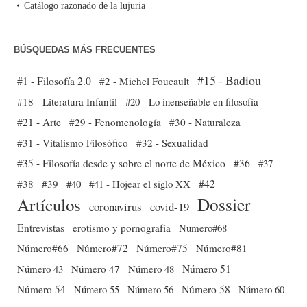
Catálogo razonado de la lujuria
BÚSQUEDAS MÁS FRECUENTES
#15 - Badiou
#1 - Filosofía 2.0
#2 - Michel Foucault
#18 - Literatura Infantil
#20 - Lo inenseñable en filosofía
#21 - Arte
#29 - Fenomenología
#30 - Naturaleza
#31 - Vitalismo Filosófico
#32 - Sexualidad
#35 - Filosofía desde y sobre el norte de México
#36
#37
#38
#39
#40
#41 - Hojear el siglo XX
#42
Dossier
Artículos
coronavirus
covid-19
Entrevistas
erotismo y pornografía
Numero#68
Número#66
Número#72
Número#75
Número#81
Número 51
Número 43
Número 47
Número 48
Número 54
Número 56
Número 58
Número 60
Número 55