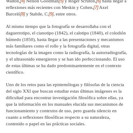
[4]
[5]
[6]
Walton,
Nelson Goodman
y Roger Scruton,
hasta llegar a
[7]
reflexiones más recientes con Meskin y Cohen,
Axel
[8]
[9]
Barceló
y Stabile, C.
, entre otros.
Al mismo tiempo que la fotografía se desarrollaba con el
daguerrotipo, el cianotipo (1842), el calotipo (1840), el colodión
húmedo (1850), hasta llegar a las presentaciones y mecanismos
más familiares como el rollo y la fotografía digital, otras
tecnologías de la imagen como la radiografía, la autorradiografía,
y el ultrasonido emergieron y se han ido perfeccionando. El uso
de estas últimas se ha dado predominantemente en el contexto
científico.
Uno de los retos para las epistemólogas y filósofas de la ciencia
del siglo XXI que buscan estudiar estas últimas imágenes es la
dificultad para encontrar investigación filosófica sobre ellas, ya
que la información en los manuales elucida sus mecanismos de
funcionamiento y contextos de uso, pero guarda silencio en
cuanto a reflexiones filosóficas respecto a su naturaleza,
contenido o papel en las prácticas sociales.