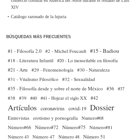
comercio colonial en América del Norte durante el reinado de Luis
XIV
Catálogo razonado de la lujuria
BÚSQUEDAS MÁS FRECUENTES
#15 - Badiou
#1 - Filosofía 2.0
#2 - Michel Foucault
#18 - Literatura Infantil
#20 - Lo inenseñable en filosofía
#21 - Arte
#29 - Fenomenología
#30 - Naturaleza
#31 - Vitalismo Filosófico
#32 - Sexualidad
#35 - Filosofía desde y sobre el norte de México
#36
#37
#38
#39
#40
#41 - Hojear el siglo XX
#42
Dossier
Artículos
coronavirus
covid-19
Entrevistas
erotismo y pornografía
Numero#68
Número#66
Número#72
Número#75
Número#81
Número 51
Número 43
Número 47
Número 48