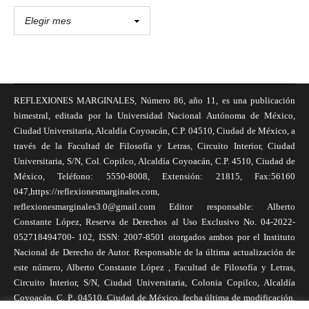
REFLEXIONES MARGINALES, Número 86, año 11, es una publicación
bimestral, editada por la Universidad Nacional Autónoma de México,
Ciudad Universitaria, Alcaldía Coyoacán, C.P. 04510, Ciudad de México, a
través de la Facultad de Filosofía y Letras, Circuito Interior, Ciudad
Universitaria, S/N, Col. Copilco, Alcaldía Coyoacán, C.P. 4510, Ciudad de
México, Teléfono: 5550-8008, Extensión: 21815, Fax:56160
047,https://reflexionesmarginales.com,
reflexionesmarginales3.0@gmail.com Editor responsable: Alberto
Constante López, Reserva de Derechos al Uso Exclusivo No. 04-2022-
052718494700- 102, ISSN: 2007-8501 otorgados ambos por el Instituto
Nacional de Derecho de Autor. Responsable de la última actualización de
este número, Alberto Constante López , Facultad de Filosofía y Letras,
Circuito Interior, S/N, Ciudad Universitaria, Colonia Copilco, Alcaldía
Coyoacán, C. P., 04510, Ciudad de México, fecha última de modificación,