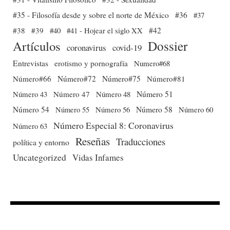
#35 - Filosofía desde y sobre el norte de México
#36
#37
#38
#39
#40
#41 - Hojear el siglo XX
#42
Dossier
Artículos
coronavirus
covid-19
Entrevistas
erotismo y pornografía
Numero#68
Número#66
Número#72
Número#75
Número#81
Número 51
Número 43
Número 47
Número 48
Número 54
Número 56
Número 58
Número 60
Número 55
Número Especial 8: Coronavirus
Número 63
Reseñas
Traducciones
política y entorno
Uncategorized
Vidas Infames