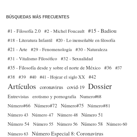
BÚSQUEDAS MÁS FRECUENTES
#15 - Badiou
#1 - Filosofía 2.0
#2 - Michel Foucault
#18 - Literatura Infantil
#20 - Lo inenseñable en filosofía
#21 - Arte
#29 - Fenomenología
#30 - Naturaleza
#31 - Vitalismo Filosófico
#32 - Sexualidad
#35 - Filosofía desde y sobre el norte de México
#36
#37
#38
#39
#40
#41 - Hojear el siglo XX
#42
Dossier
Artículos
coronavirus
covid-19
Entrevistas
erotismo y pornografía
Numero#68
Número#66
Número#72
Número#75
Número#81
Número 51
Número 43
Número 47
Número 48
Número 54
Número 56
Número 58
Número 60
Número 55
Número Especial 8: Coronavirus
Número 63