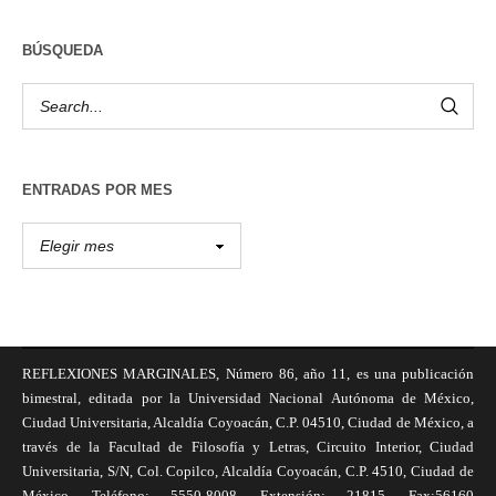
BÚSQUEDA
ENTRADAS POR MES
REFLEXIONES MARGINALES, Número 86, año 11, es una publicación
bimestral, editada por la Universidad Nacional Autónoma de México,
Ciudad Universitaria, Alcaldía Coyoacán, C.P. 04510, Ciudad de México, a
través de la Facultad de Filosofía y Letras, Circuito Interior, Ciudad
Universitaria, S/N, Col. Copilco, Alcaldía Coyoacán, C.P. 4510, Ciudad de
México, Teléfono: 5550-8008, Extensión: 21815, Fax:56160