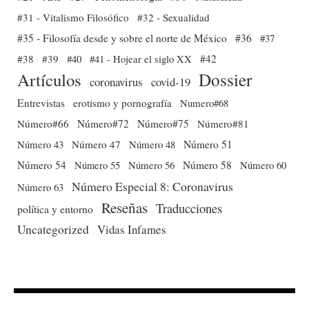
#31 - Vitalismo Filosófico
#32 - Sexualidad
#35 - Filosofía desde y sobre el norte de México
#36
#37
#38
#39
#40
#41 - Hojear el siglo XX
#42
Dossier
Artículos
coronavirus
covid-19
Entrevistas
erotismo y pornografía
Numero#68
Número#66
Número#72
Número#75
Número#81
Número 51
Número 43
Número 47
Número 48
Número 54
Número 56
Número 58
Número 60
Número 55
Número Especial 8: Coronavirus
Número 63
Reseñas
Traducciones
política y entorno
Uncategorized
Vidas Infames