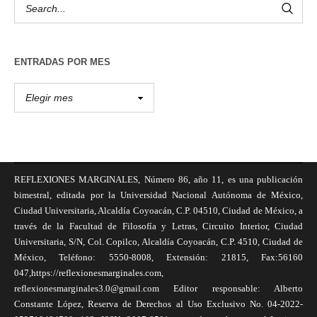
ENTRADAS POR MES
REFLEXIONES MARGINALES, Número 86, año 11, es una publicación
bimestral, editada por la Universidad Nacional Autónoma de México,
Ciudad Universitaria, Alcaldía Coyoacán, C.P. 04510, Ciudad de México, a
través de la Facultad de Filosofía y Letras, Circuito Interior, Ciudad
Universitaria, S/N, Col. Copilco, Alcaldía Coyoacán, C.P. 4510, Ciudad de
México, Teléfono: 5550-8008, Extensión: 21815, Fax:56160
047,https://reflexionesmarginales.com,
reflexionesmarginales3.0@gmail.com Editor responsable: Alberto
Constante López, Reserva de Derechos al Uso Exclusivo No. 04-2022-