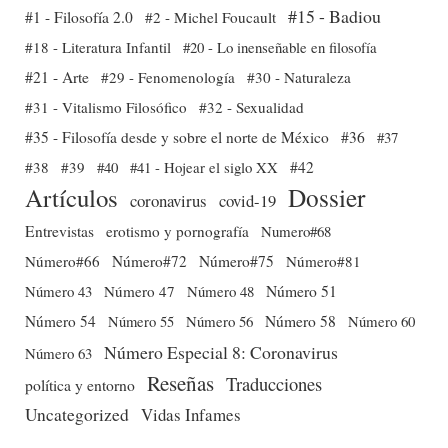
#15 - Badiou
#1 - Filosofía 2.0
#2 - Michel Foucault
#18 - Literatura Infantil
#20 - Lo inenseñable en filosofía
#21 - Arte
#29 - Fenomenología
#30 - Naturaleza
#31 - Vitalismo Filosófico
#32 - Sexualidad
#35 - Filosofía desde y sobre el norte de México
#36
#37
#38
#39
#40
#41 - Hojear el siglo XX
#42
Dossier
Artículos
coronavirus
covid-19
Entrevistas
erotismo y pornografía
Numero#68
Número#66
Número#72
Número#75
Número#81
Número 51
Número 43
Número 47
Número 48
Número 54
Número 56
Número 58
Número 60
Número 55
Número Especial 8: Coronavirus
Número 63
Reseñas
Traducciones
política y entorno
Uncategorized
Vidas Infames