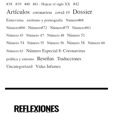
#38
#39
#40
#41 - Hojear el siglo XX
#42
Dossier
Artículos
coronavirus
covid-19
Entrevistas
erotismo y pornografía
Numero#68
Número#66
Número#72
Número#75
Número#81
Número 51
Número 43
Número 47
Número 48
Número 54
Número 56
Número 58
Número 60
Número 55
Número Especial 8: Coronavirus
Número 63
Reseñas
Traducciones
política y entorno
Uncategorized
Vidas Infames