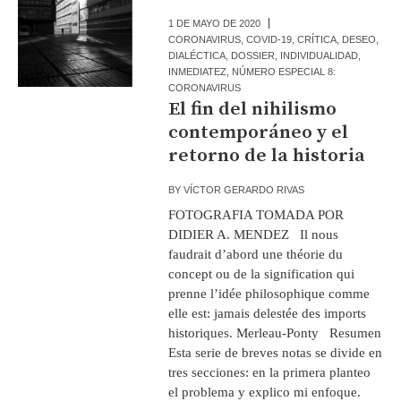
1 DE MAYO DE 2020
CORONAVIRUS
,
COVID-19
,
CRÍTICA
,
DESEO
,
DIALÉCTICA
,
DOSSIER
,
INDIVIDUALIDAD
,
INMEDIATEZ
,
NÚMERO ESPECIAL 8:
CORONAVIRUS
El fin del nihilismo
contemporáneo y el
retorno de la historia
BY
VÍCTOR GERARDO RIVAS
FOTOGRAFIA TOMADA POR
DIDIER A. MENDEZ Il nous
faudrait d’abord une théorie du
concept ou de la signification qui
prenne l’idée philosophique comme
elle est: jamais delestée des imports
historiques. Merleau-Ponty Resumen
Esta serie de breves notas se divide en
tres secciones: en la primera planteo
el problema y explico mi enfoque.