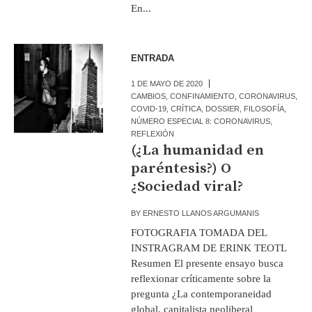
En...
ENTRADA
1 DE MAYO DE 2020
CAMBIOS
,
CONFINAMIENTO
,
CORONAVIRUS
,
COVID-19
,
CRÍTICA
,
DOSSIER
,
FILOSOFÍA
,
NÚMERO ESPECIAL 8: CORONAVIRUS
,
REFLEXIÓN
(¿La humanidad en
paréntesis?) O
¿Sociedad viral?
BY
ERNESTO LLANOS ARGUMANIS
FOTOGRAFIA TOMADA DEL
INSTRAGRAM DE ERINK TEOTL
Resumen El presente ensayo busca
reflexionar críticamente sobre la
pregunta ¿La contemporaneidad
global, capitalista neoliberal