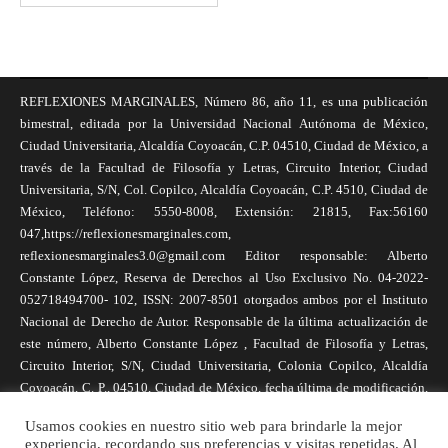
REFLEXIONES MARGINALES, Número 86, año 11, es una publicación
bimestral, editada por la Universidad Nacional Autónoma de México,
Ciudad Universitaria, Alcaldía Coyoacán, C.P. 04510, Ciudad de México, a
través de la Facultad de Filosofía y Letras, Circuito Interior, Ciudad
Universitaria, S/N, Col. Copilco, Alcaldía Coyoacán, C.P. 4510, Ciudad de
México, Teléfono: 5550-8008, Extensión: 21815, Fax:56160
047,https://reflexionesmarginales.com,
reflexionesmarginales3.0@gmail.com Editor responsable: Alberto
Constante López, Reserva de Derechos al Uso Exclusivo No. 04-2022-
052718494700- 102, ISSN: 2007-8501 otorgados ambos por el Instituto
Nacional de Derecho de Autor. Responsable de la última actualización de
este número, Alberto Constante López , Facultad de Filosofía y Letras,
Circuito Interior, S/N, Ciudad Universitaria, Colonia Copilco, Alcaldía
Coyoacán, C. P., 04510, Ciudad de México, fecha última de modificación,
1 de abril de 2025. Las opiniones expresadas por los autores no
Usamos cookies en nuestro sitio web para brindarle la mejor
necesariamente reflejan la postura de la revista, ni de Universidad Nacional
experiencia, recordando sus preferencias y visitas repetidas. Al