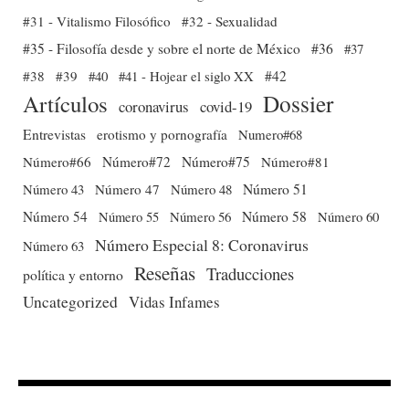
#31 - Vitalismo Filosófico
#32 - Sexualidad
#35 - Filosofía desde y sobre el norte de México
#36
#37
#38
#39
#40
#41 - Hojear el siglo XX
#42
Dossier
Artículos
coronavirus
covid-19
Entrevistas
erotismo y pornografía
Numero#68
Número#66
Número#72
Número#75
Número#81
Número 51
Número 43
Número 47
Número 48
Número 54
Número 56
Número 58
Número 60
Número 55
Número Especial 8: Coronavirus
Número 63
Reseñas
Traducciones
política y entorno
Uncategorized
Vidas Infames