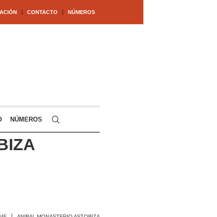
ACIÓN
CONTACTO
NÚMEROS
O
NÚMEROS
BIZA
ME
ANIBAL MONASTERIO ASTOBIZA