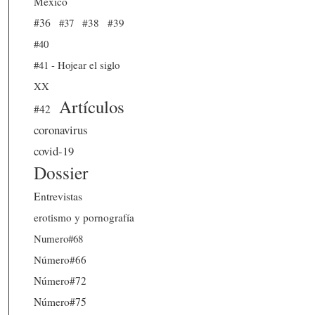
México
#36
#37
#38
#39
#40
#41 - Hojear el siglo
XX
Artículos
#42
coronavirus
covid-19
Dossier
Entrevistas
erotismo y pornografía
Numero#68
Número#66
Número#72
Número#75