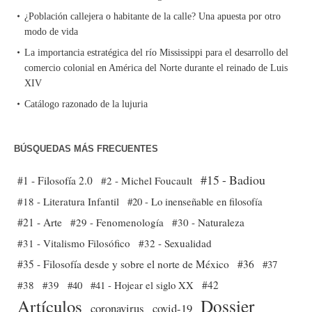
¿Población callejera o habitante de la calle? Una apuesta por otro
modo de vida
La importancia estratégica del río Mississippi para el desarrollo del
comercio colonial en América del Norte durante el reinado de Luis
XIV
Catálogo razonado de la lujuria
BÚSQUEDAS MÁS FRECUENTES
#15 - Badiou
#1 - Filosofía 2.0
#2 - Michel Foucault
#18 - Literatura Infantil
#20 - Lo inenseñable en filosofía
#21 - Arte
#29 - Fenomenología
#30 - Naturaleza
#31 - Vitalismo Filosófico
#32 - Sexualidad
#35 - Filosofía desde y sobre el norte de México
#36
#37
#38
#39
#40
#41 - Hojear el siglo XX
#42
Dossier
Artículos
coronavirus
covid-19