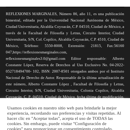
REFLEXIONES MARGINALES, Número 86, año 11, es una publicación
bimestral, editada por la Universidad Nacional Autónoma de México,
Ciudad Universitaria, Alcaldía Coyoacán, C.P. 04510, Ciudad de México, a
través de la Facultad de Filosofía y Letras, Circuito Interior, Ciudad
Universitaria, S/N, Col. Copilco, Alcaldía Coyoacán, C.P. 4510, Ciudad de
México, Teléfono: 5550-8008, Extensión: 21815, Fax:56160
047,https://reflexionesmarginales.com,
reflexionesmarginales3.0@gmail.com Editor responsable: Alberto
Constante López, Reserva de Derechos al Uso Exclusivo No. 04-2022-
052718494700- 102, ISSN: 2007-8501 otorgados ambos por el Instituto
Nacional de Derecho de Autor. Responsable de la última actualización de
este número, Alberto Constante López , Facultad de Filosofía y Letras,
Circuito Interior, S/N, Ciudad Universitaria, Colonia Copilco, Alcaldía
Coyoacán, C. P., 04510, Ciudad de México, fecha última de modificación,
1 de abril de 2025. Las opiniones expresadas por los autores no
Usamos cookies en nuestro sitio web para brindarle la mejor
necesariamente reflejan la postura de la revista, ni de Universidad Nacional
experiencia, recordando sus preferencias y visitas repetidas. Al
Autónoma de México. Los autores son responsables de los contenidos de
hacer clic en "Aceptar todas", acepta el uso de TODAS las
sus artículos. Se autoriza la reproducción total o parcial de los textos aquí
cookies. Sin embargo, puede visitar "Configuración de
cookies" para proporcionar un consentimiento controlado.
publicados siempre y cuando se cite la fuente completa y la dirección