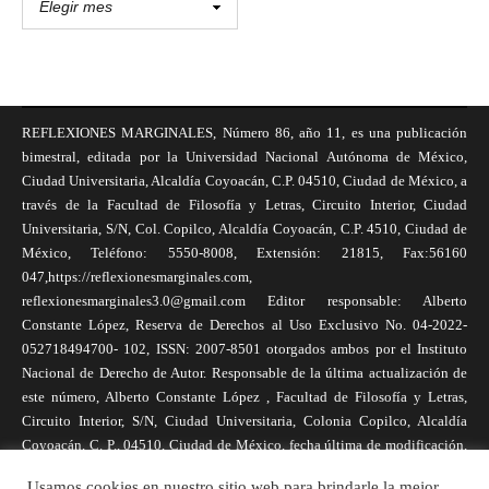
REFLEXIONES MARGINALES, Número 86, año 11, es una publicación
bimestral, editada por la Universidad Nacional Autónoma de México,
Ciudad Universitaria, Alcaldía Coyoacán, C.P. 04510, Ciudad de México, a
través de la Facultad de Filosofía y Letras, Circuito Interior, Ciudad
Universitaria, S/N, Col. Copilco, Alcaldía Coyoacán, C.P. 4510, Ciudad de
México, Teléfono: 5550-8008, Extensión: 21815, Fax:56160
047,https://reflexionesmarginales.com,
reflexionesmarginales3.0@gmail.com Editor responsable: Alberto
Constante López, Reserva de Derechos al Uso Exclusivo No. 04-2022-
052718494700- 102, ISSN: 2007-8501 otorgados ambos por el Instituto
Nacional de Derecho de Autor. Responsable de la última actualización de
este número, Alberto Constante López , Facultad de Filosofía y Letras,
Circuito Interior, S/N, Ciudad Universitaria, Colonia Copilco, Alcaldía
Coyoacán, C. P., 04510, Ciudad de México, fecha última de modificación,
1 de abril de 2025. Las opiniones expresadas por los autores no
Usamos cookies en nuestro sitio web para brindarle la mejor