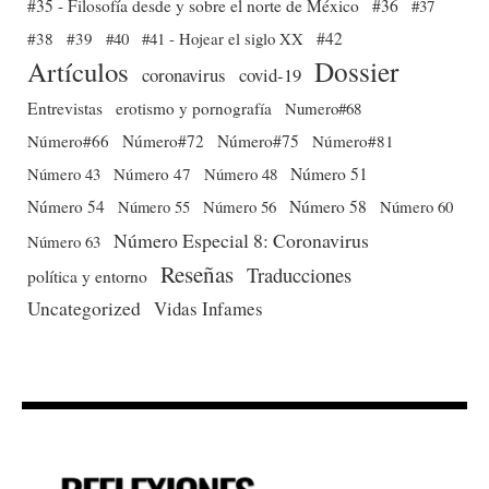
#35 - Filosofía desde y sobre el norte de México
#36
#37
#38
#39
#40
#41 - Hojear el siglo XX
#42
Dossier
Artículos
coronavirus
covid-19
Entrevistas
erotismo y pornografía
Numero#68
Número#66
Número#72
Número#75
Número#81
Número 51
Número 43
Número 47
Número 48
Número 54
Número 56
Número 58
Número 60
Número 55
Número Especial 8: Coronavirus
Número 63
Reseñas
Traducciones
política y entorno
Uncategorized
Vidas Infames