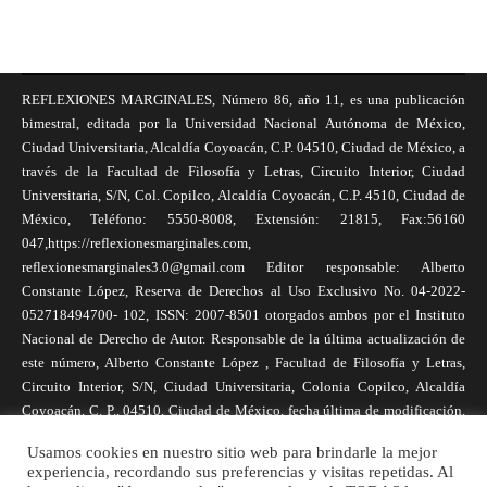
REFLEXIONES MARGINALES, Número 86, año 11, es una publicación
bimestral, editada por la Universidad Nacional Autónoma de México,
Ciudad Universitaria, Alcaldía Coyoacán, C.P. 04510, Ciudad de México, a
través de la Facultad de Filosofía y Letras, Circuito Interior, Ciudad
Universitaria, S/N, Col. Copilco, Alcaldía Coyoacán, C.P. 4510, Ciudad de
México, Teléfono: 5550-8008, Extensión: 21815, Fax:56160
047,https://reflexionesmarginales.com,
reflexionesmarginales3.0@gmail.com Editor responsable: Alberto
Constante López, Reserva de Derechos al Uso Exclusivo No. 04-2022-
052718494700- 102, ISSN: 2007-8501 otorgados ambos por el Instituto
Nacional de Derecho de Autor. Responsable de la última actualización de
este número, Alberto Constante López , Facultad de Filosofía y Letras,
Circuito Interior, S/N, Ciudad Universitaria, Colonia Copilco, Alcaldía
Coyoacán, C. P., 04510, Ciudad de México, fecha última de modificación,
1 de abril de 2025. Las opiniones expresadas por los autores no
Usamos cookies en nuestro sitio web para brindarle la mejor
necesariamente reflejan la postura de la revista, ni de Universidad Nacional
experiencia, recordando sus preferencias y visitas repetidas. Al
Autónoma de México. Los autores son responsables de los contenidos de