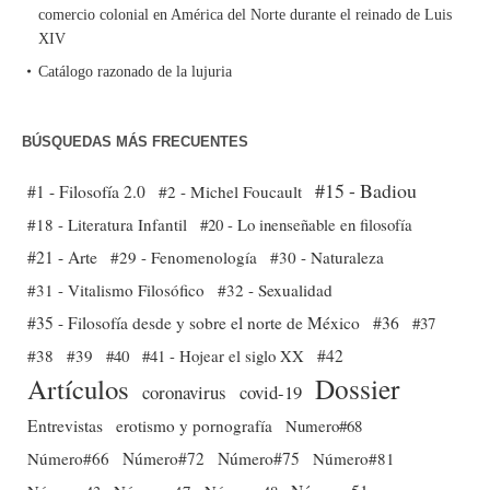
comercio colonial en América del Norte durante el reinado de Luis
XIV
Catálogo razonado de la lujuria
BÚSQUEDAS MÁS FRECUENTES
#15 - Badiou
#1 - Filosofía 2.0
#2 - Michel Foucault
#18 - Literatura Infantil
#20 - Lo inenseñable en filosofía
#21 - Arte
#29 - Fenomenología
#30 - Naturaleza
#31 - Vitalismo Filosófico
#32 - Sexualidad
#35 - Filosofía desde y sobre el norte de México
#36
#37
#38
#39
#40
#41 - Hojear el siglo XX
#42
Dossier
Artículos
coronavirus
covid-19
Entrevistas
erotismo y pornografía
Numero#68
Número#66
Número#72
Número#75
Número#81