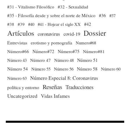
#31 - Vitalismo Filosófico
#32 - Sexualidad
#35 - Filosofía desde y sobre el norte de México
#36
#37
#38
#39
#40
#41 - Hojear el siglo XX
#42
Dossier
Artículos
coronavirus
covid-19
Entrevistas
erotismo y pornografía
Numero#68
Número#66
Número#72
Número#75
Número#81
Número 51
Número 43
Número 47
Número 48
Número 54
Número 56
Número 58
Número 60
Número 55
Número Especial 8: Coronavirus
Número 63
Reseñas
Traducciones
política y entorno
Uncategorized
Vidas Infames