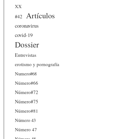
XX
Artículos
#42
coronavirus
covid-19
Dossier
Entrevistas
erotismo y pornografía
Numero#68
Número#66
Número#72
Número#75
Número#81
Número 43
Número 47
Número 48