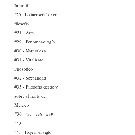
Infantil
#20 - Lo inenseñable en
filosofía
#21 - Arte
#29 - Fenomenología
#30 - Naturaleza
#31 - Vitalismo
Filosófico
#32 - Sexualidad
#35 - Filosofía desde y
sobre el norte de
México
#36
#37
#38
#39
#40
#41 - Hojear el siglo