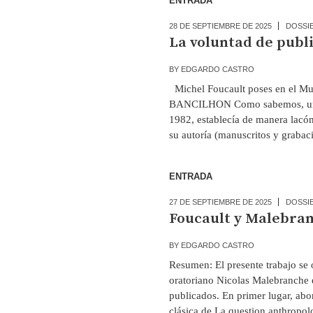
ENTRADA
28 DE SEPTIEMBRE DE 2025
DOSSI
La voluntad de publ
BY
EDGARDO CASTRO
Michel Foucault poses en el M
BANCILHON Como sabemos, una de
1982, establecía de manera lacó
su autoría (manuscritos y grabac
ENTRADA
27 DE SEPTIEMBRE DE 2025
DOSSI
Foucault y Malebra
BY
EDGARDO CASTRO
Resumen: El presente trabajo se 
oratoriano Nicolas Malebranche e
publicados. En primer lugar, abo
clásica de La question anthropol