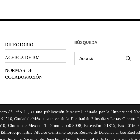
BÚSQUEDA
DIRECTORIO
ACERCA DE RM
NORMAS DE
COLABORACIÓN
6, año 11, es una publicación bimestral, editada por la Universidad Na
 04510, Ciudad de México, a través de la Facultad de Filosofía y Letras, Circuito In
510, Ciudad de México, Teléfono: 5550-8008, Extensión: 21815, Fax:56160 047
Editor responsable: Alberto Constante López, Reserva de Derechos al Uso Excl
el Instituto Nacional de Derecho de Autor. Responsable de la última actualizac