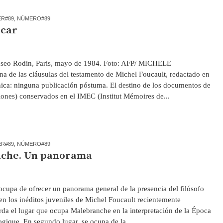
ER#89
,
NÚMERO#89
icar
useo Rodin, Paris, mayo de 1984. Foto: AFP/ MICHELE
 las cláusulas del testamento de Michel Foucault, redactado en
nica: ninguna publicación póstuma. El destino de los documentos de
iones) conservados en el IMEC (Institut Mémoires de...
ER#89
,
NÚMERO#89
nche. Un panorama
ocupa de ofrecer un panorama general de la presencia del filósofo
n los inéditos juveniles de Michel Foucault recientemente
rda el lugar que ocupa Malebranche en la interpretación de la Época
ogique. En segundo lugar, se ocupa de la...