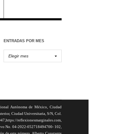
ENTRADAS POR MES
cional Autónoma de México, Ciudad
terior, Ciudad Universitaria, S/N, Col.
,https://reflexionesmarginales.com,
usivo No. 04-2022-052718494700- 102,
ión de este número, Alberto Constante