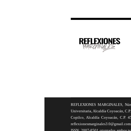
REFLEXIONES MARGINALES, Número 8
Universitaria, Alcaldía Coyoacán, C.P.
Copilco, Alcaldía Coyoacán, C.P. 4
reflexionesmarginales3.0@gmail.com 
ISSN: 2007-8501 otorgados ambos por 