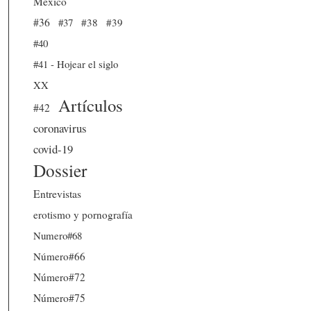
México
#36
#37
#38
#39
#40
#41 - Hojear el siglo
XX
Artículos
#42
coronavirus
covid-19
Dossier
Entrevistas
erotismo y pornografía
Numero#68
Número#66
Número#72
Número#75