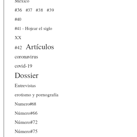
México
#36
#37
#38
#39
#40
#41 - Hojear el siglo
XX
Artículos
#42
coronavirus
covid-19
Dossier
Entrevistas
erotismo y pornografía
Numero#68
Número#66
Número#72
Número#75