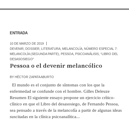
ENTRADA
10 DE MARZO DE 2019
DEVENIR
,
DOSSIER
,
LITERATURA
,
MELANCOLÍA
,
NÚMERO ESPECIAL 7:
MELANCOLÍA (SEGUNDA PARTE)
,
PESSOA
,
PSICOANÁLISIS
,
“LIBRO DEL
DESASOSIEGO”
Pessoa o el devenir melancólico
BY
HÉCTOR ZAPATA ABURTO
El mundo es el conjunto de síntomas con los que la
enfermedad se confunde con el hombre. Gilles Deleuze
Resumen El siguiente ensayo propone un ejercicio crítico-
clínico en que el Libro del desasosiego, de Fernando Pessoa,
sea pensado a través de la melancolía a partir de algunas ideas
suscitadas en la clínica psicoanalítica...