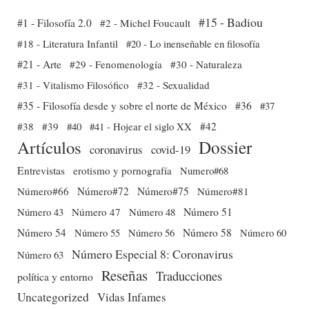
#15 - Badiou
#1 - Filosofía 2.0
#2 - Michel Foucault
#18 - Literatura Infantil
#20 - Lo inenseñable en filosofía
#21 - Arte
#29 - Fenomenología
#30 - Naturaleza
#31 - Vitalismo Filosófico
#32 - Sexualidad
#35 - Filosofía desde y sobre el norte de México
#36
#37
#38
#39
#40
#41 - Hojear el siglo XX
#42
Dossier
Artículos
coronavirus
covid-19
Entrevistas
erotismo y pornografía
Numero#68
Número#66
Número#72
Número#75
Número#81
Número 51
Número 43
Número 47
Número 48
Número 54
Número 56
Número 58
Número 60
Número 55
Número Especial 8: Coronavirus
Número 63
Reseñas
Traducciones
política y entorno
Uncategorized
Vidas Infames