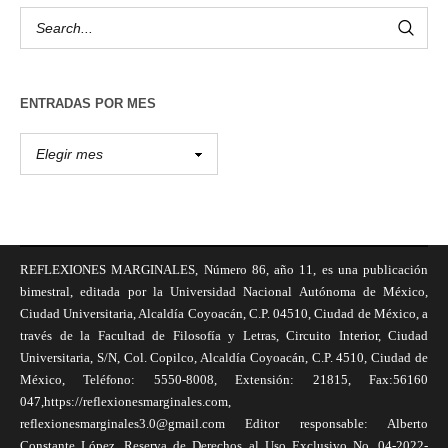
ENTRADAS POR MES
REFLEXIONES MARGINALES, Número 86, año 11, es una publicación
bimestral, editada por la Universidad Nacional Autónoma de México,
Ciudad Universitaria, Alcaldía Coyoacán, C.P. 04510, Ciudad de México, a
través de la Facultad de Filosofía y Letras, Circuito Interior, Ciudad
Universitaria, S/N, Col. Copilco, Alcaldía Coyoacán, C.P. 4510, Ciudad de
México, Teléfono: 5550-8008, Extensión: 21815, Fax:56160
047,https://reflexionesmarginales.com,
reflexionesmarginales3.0@gmail.com Editor responsable: Alberto
Constante López, Reserva de Derechos al Uso Exclusivo No. 04-2022-