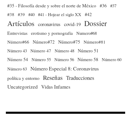
#35 - Filosofía desde y sobre el norte de México
#36
#37
#38
#39
#40
#41 - Hojear el siglo XX
#42
Dossier
Artículos
coronavirus
covid-19
Entrevistas
erotismo y pornografía
Numero#68
Número#66
Número#72
Número#75
Número#81
Número 51
Número 43
Número 47
Número 48
Número 54
Número 56
Número 58
Número 60
Número 55
Número Especial 8: Coronavirus
Número 63
Reseñas
Traducciones
política y entorno
Uncategorized
Vidas Infames