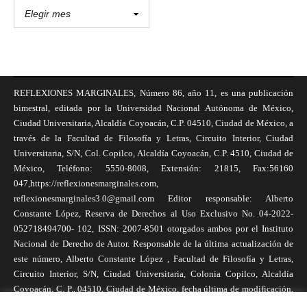
REFLEXIONES MARGINALES, Número 86, año 11, es una publicación
bimestral, editada por la Universidad Nacional Autónoma de México,
Ciudad Universitaria, Alcaldía Coyoacán, C.P. 04510, Ciudad de México, a
través de la Facultad de Filosofía y Letras, Circuito Interior, Ciudad
Universitaria, S/N, Col. Copilco, Alcaldía Coyoacán, C.P. 4510, Ciudad de
México, Teléfono: 5550-8008, Extensión: 21815, Fax:56160
047,https://reflexionesmarginales.com,
reflexionesmarginales3.0@gmail.com Editor responsable: Alberto
Constante López, Reserva de Derechos al Uso Exclusivo No. 04-2022-
052718494700- 102, ISSN: 2007-8501 otorgados ambos por el Instituto
Nacional de Derecho de Autor. Responsable de la última actualización de
este número, Alberto Constante López , Facultad de Filosofía y Letras,
Circuito Interior, S/N, Ciudad Universitaria, Colonia Copilco, Alcaldía
Coyoacán, C. P., 04510, Ciudad de México, fecha última de modificación,
1 de abril de 2025. Las opiniones expresadas por los autores no