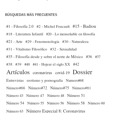
BÚSQUEDAS MÁS FRECUENTES
#15 - Badiou
#1 - Filosofía 2.0
#2 - Michel Foucault
#18 - Literatura Infantil
#20 - Lo inenseñable en filosofía
#21 - Arte
#29 - Fenomenología
#30 - Naturaleza
#31 - Vitalismo Filosófico
#32 - Sexualidad
#35 - Filosofía desde y sobre el norte de México
#36
#37
#38
#39
#40
#41 - Hojear el siglo XX
#42
Dossier
Artículos
coronavirus
covid-19
Entrevistas
erotismo y pornografía
Numero#68
Número#66
Número#72
Número#75
Número#81
Número 51
Número 43
Número 47
Número 48
Número 54
Número 56
Número 58
Número 60
Número 55
Número Especial 8: Coronavirus
Número 63