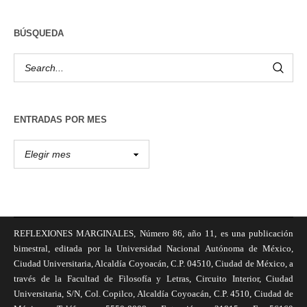
BÚSQUEDA
ENTRADAS POR MES
REFLEXIONES MARGINALES, Número 86, año 11, es una publicación
bimestral, editada por la Universidad Nacional Autónoma de México,
Ciudad Universitaria, Alcaldía Coyoacán, C.P. 04510, Ciudad de México, a
través de la Facultad de Filosofía y Letras, Circuito Interior, Ciudad
Universitaria, S/N, Col. Copilco, Alcaldía Coyoacán, C.P. 4510, Ciudad de