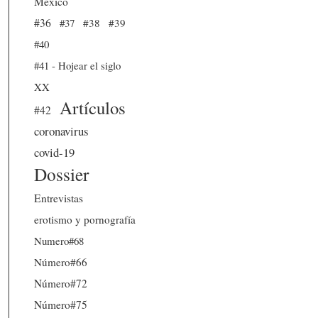
México
#36
#37
#38
#39
#40
#41 - Hojear el siglo
XX
Artículos
#42
coronavirus
covid-19
Dossier
Entrevistas
erotismo y pornografía
Numero#68
Número#66
Número#72
Número#75