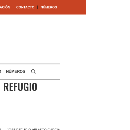
ACIÓN
CONTACTO
NÚMEROS
O
NÚMEROS
É REFUGIO
E
JOSÉ REFUGIO VELASCO GARCÍA