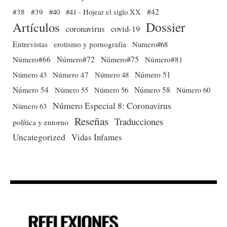
#38
#39
#40
#41 - Hojear el siglo XX
#42
Dossier
Artículos
coronavirus
covid-19
Entrevistas
erotismo y pornografía
Numero#68
Número#66
Número#72
Número#75
Número#81
Número 51
Número 43
Número 47
Número 48
Número 54
Número 56
Número 58
Número 60
Número 55
Número Especial 8: Coronavirus
Número 63
Reseñas
Traducciones
política y entorno
Uncategorized
Vidas Infames