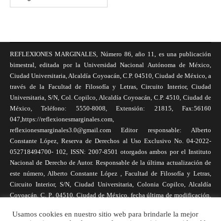
REFLEXIONES MARGINALES, Número 86, año 11, es una publicación
bimestral, editada por la Universidad Nacional Autónoma de México,
Ciudad Universitaria, Alcaldía Coyoacán, C.P. 04510, Ciudad de México, a
través de la Facultad de Filosofía y Letras, Circuito Interior, Ciudad
Universitaria, S/N, Col. Copilco, Alcaldía Coyoacán, C.P. 4510, Ciudad de
México, Teléfono: 5550-8008, Extensión: 21815, Fax:56160
047,https://reflexionesmarginales.com,
reflexionesmarginales3.0@gmail.com Editor responsable: Alberto
Constante López, Reserva de Derechos al Uso Exclusivo No. 04-2022-
052718494700- 102, ISSN: 2007-8501 otorgados ambos por el Instituto
Nacional de Derecho de Autor. Responsable de la última actualización de
este número, Alberto Constante López , Facultad de Filosofía y Letras,
Circuito Interior, S/N, Ciudad Universitaria, Colonia Copilco, Alcaldía
Coyoacán, C. P., 04510, Ciudad de México, fecha última de modificación,
1 de abril de 2025. Las opiniones expresadas por los autores no
Usamos cookies en nuestro sitio web para brindarle la mejor
necesariamente reflejan la postura de la revista, ni de Universidad Nacional