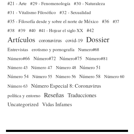
#21 - Arte
#29 - Fenomenología
#30 - Naturaleza
#31 - Vitalismo Filosófico
#32 - Sexualidad
#35 - Filosofía desde y sobre el norte de México
#36
#37
#38
#39
#40
#41 - Hojear el siglo XX
#42
Dossier
Artículos
coronavirus
covid-19
Entrevistas
erotismo y pornografía
Numero#68
Número#66
Número#72
Número#75
Número#81
Número 51
Número 43
Número 47
Número 48
Número 54
Número 56
Número 58
Número 60
Número 55
Número Especial 8: Coronavirus
Número 63
Reseñas
Traducciones
política y entorno
Uncategorized
Vidas Infames