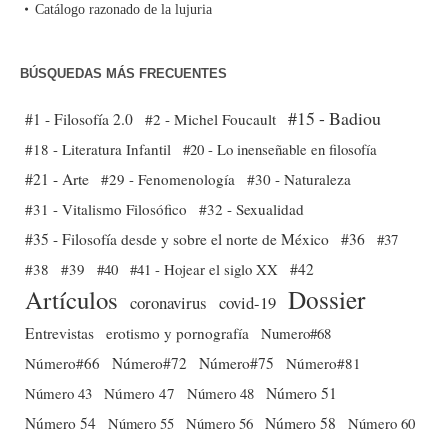
Catálogo razonado de la lujuria
BÚSQUEDAS MÁS FRECUENTES
#15 - Badiou
#1 - Filosofía 2.0
#2 - Michel Foucault
#18 - Literatura Infantil
#20 - Lo inenseñable en filosofía
#21 - Arte
#29 - Fenomenología
#30 - Naturaleza
#31 - Vitalismo Filosófico
#32 - Sexualidad
#35 - Filosofía desde y sobre el norte de México
#36
#37
#38
#39
#40
#41 - Hojear el siglo XX
#42
Dossier
Artículos
coronavirus
covid-19
Entrevistas
erotismo y pornografía
Numero#68
Número#66
Número#72
Número#75
Número#81
Número 51
Número 43
Número 47
Número 48
Número 54
Número 56
Número 58
Número 60
Número 55