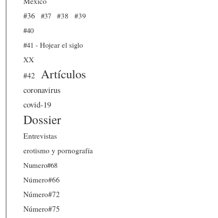
México
#36
#37
#38
#39
#40
#41 - Hojear el siglo
XX
Artículos
#42
coronavirus
covid-19
Dossier
Entrevistas
erotismo y pornografía
Numero#68
Número#66
Número#72
Número#75