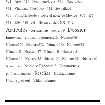
#21 - Arte
#29 - Fenomenología
#30 - Naturaleza
#31 - Vitalismo Filosófico
#32 - Sexualidad
#35 - Filosofía desde y sobre el norte de México
#36
#37
#38
#39
#40
#41 - Hojear el siglo XX
#42
Dossier
Artículos
coronavirus
covid-19
Entrevistas
erotismo y pornografía
Numero#68
Número#66
Número#72
Número#75
Número#81
Número 51
Número 43
Número 47
Número 48
Número 54
Número 56
Número 58
Número 60
Número 55
Número Especial 8: Coronavirus
Número 63
Reseñas
Traducciones
política y entorno
Uncategorized
Vidas Infames