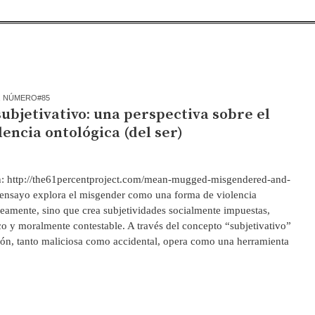
,
NÚMERO#85
ubjetivativo: una perspectiva sobre el
encia ontológica (del ser)
en: http://the61percentproject.com/mean-mugged-misgendered-and-
ensayo explora el misgender como una forma de violencia
eamente, sino que crea subjetividades socialmente impuestas,
ico y moralmente contestable. A través del concepto “subjetivativo”
ión, tanto maliciosa como accidental, opera como una herramienta