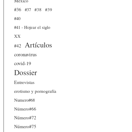
México
#36
#37
#38
#39
#40
#41 - Hojear el siglo
XX
Artículos
#42
coronavirus
covid-19
Dossier
Entrevistas
erotismo y pornografía
Numero#68
Número#66
Número#72
Número#75