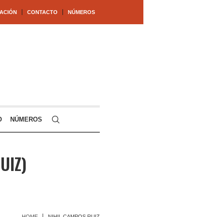
ACIÓN
CONTACTO
NÚMEROS
O
NÚMEROS
UIZ)
HOME
NIHIL CAMPOS RUIZ