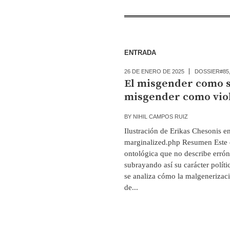
ENTRADA
26 DE ENERO DE 2025
DOSSIER#85
El misgender como s
misgender como viol
BY
NIHIL CAMPOS RUIZ
Ilustración de Erikas Chesonis 
marginalized.php Resumen Este 
ontológica que no describe errón
subrayando así su carácter polít
se analiza cómo la malgenerizac
de...