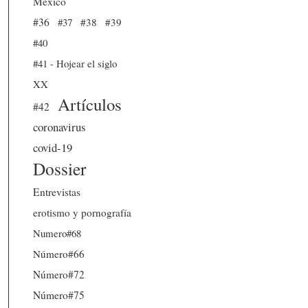
México
#36
#37
#38
#39
#40
#41 - Hojear el siglo
XX
Artículos
#42
coronavirus
covid-19
Dossier
Entrevistas
erotismo y pornografía
Numero#68
Número#66
Número#72
Número#75