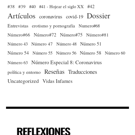
#38
#39
#40
#41 - Hojear el siglo XX
#42
Dossier
Artículos
coronavirus
covid-19
Entrevistas
erotismo y pornografía
Numero#68
Número#66
Número#72
Número#75
Número#81
Número 51
Número 43
Número 47
Número 48
Número 54
Número 56
Número 58
Número 60
Número 55
Número Especial 8: Coronavirus
Número 63
Reseñas
Traducciones
política y entorno
Uncategorized
Vidas Infames