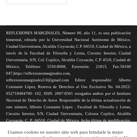
REFLEXIONES MARGINALES, Número 86, año 11, es una publicación
bimestral, editada por la Universidad Nacional Autónoma de México,
Ciudad Universitaria, Alcaldía Coyoacán, C.P. 04510, Ciudad de México, a
través de la Facultad de Filosofía y Letras, Circuito Interior, Ciudad
Universitaria, S/N, Col. Copilco, Alcaldía Coyoacán, C.P. 4510, Ciudad de
México, Teléfono: 5550-8008, Extensión: 21815, Fax:56160
047,https://reflexionesmarginales.com,
reflexionesmarginales3.0@gmail.com Editor responsable: Alberto
Constante López, Reserva de Derechos al Uso Exclusivo No. 04-2022-
052718494700- 102, ISSN: 2007-8501 otorgados ambos por el Instituto
Nacional de Derecho de Autor. Responsable de la última actualización de
este número, Alberto Constante López , Facultad de Filosofía y Letras,
Circuito Interior, S/N, Ciudad Universitaria, Colonia Copilco, Alcaldía
Coyoacán, C. P., 04510, Ciudad de México, fecha última de modificación,
1 de abril de 2025. Las opiniones expresadas por los autores no
Usamos cookies en nuestro sitio web para brindarle la mejor
necesariamente reflejan la postura de la revista, ni de Universidad Nacional