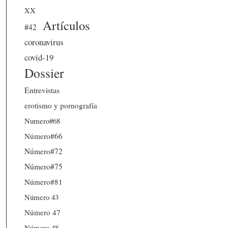
XX
Artículos
#42
coronavirus
covid-19
Dossier
Entrevistas
erotismo y pornografía
Numero#68
Número#66
Número#72
Número#75
Número#81
Número 43
Número 47
Número 48