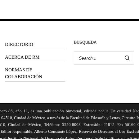
BÚSQUEDA
DIRECTORIO
ACERCA DE RM
NORMAS DE
COLABORACIÓN
6, año 11, es una publicación bimestral, editada por la Universidad Na
 04510, Ciudad de México, a través de la Facultad de Filosofía y Letras, Circuito In
510, Ciudad de México, Teléfono: 5550-8008, Extensión: 21815, Fax:56160 047
Editor responsable: Alberto Constante López, Reserva de Derechos al Uso Excl
el Instituto Nacional de Derecho de Autor. Responsable de la última actualizac