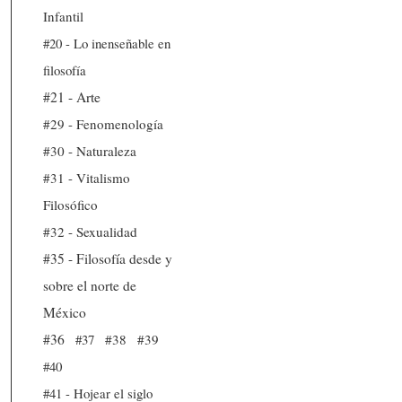
Infantil
#20 - Lo inenseñable en
filosofía
#21 - Arte
#29 - Fenomenología
#30 - Naturaleza
#31 - Vitalismo
Filosófico
#32 - Sexualidad
#35 - Filosofía desde y
sobre el norte de
México
#36
#37
#38
#39
#40
#41 - Hojear el siglo