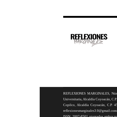
REFLEXIONES MARGINALES, Número 8
Universitaria, Alcaldía Coyoacán, C.P.
Copilco, Alcaldía Coyoacán, C.P. 4
reflexionesmarginales3.0@gmail.com 
ISSN: 2007-8501 otorgados ambos por 