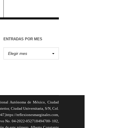
ENTRADAS POR MES
cional Autónoma de México, Ciudad
terior, Ciudad Universitaria, S/N, Col.
,https://reflexionesmarginales.com,
usivo No. 04-2022-052718494700- 102,
ión de este número, Alberto Constante