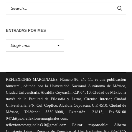
ENTRADAS POR MES
REFLEXIONES MARGINALES, Número 86, año 11, es una publicación
bimestral, editada por la Universidad Nacional Autónoma de México,
Ciudad Universitaria, Alcaldía Coyoacán, C.P. 04510, Ciudad de México, a
través de la Facultad de Filosofía y Letras, Circuito Interior, Ciudad
Universitaria, S/N, Col. Copilco, Alcaldía Coyoacán, C.P. 4510, Ciudad de
México, Teléfono: 5550-8008, Extensión: 21815, Fax:56160
047,https://reflexionesmarginales.com,
reflexionesmarginales3.0@gmail.com Editor responsable: Alberto
Constante López, Reserva de Derechos al Uso Exclusivo No. 04-2022-