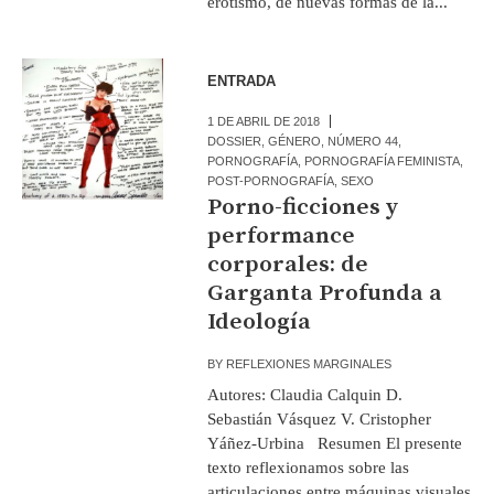
erotismo, de nuevas formas de la...
ENTRADA
1 DE ABRIL DE 2018
DOSSIER
,
GÉNERO
,
NÚMERO 44
,
PORNOGRAFÍA
,
PORNOGRAFÍA FEMINISTA
,
POST-PORNOGRAFÍA
,
SEXO
Porno-ficciones y
performance
corporales: de
Garganta Profunda a
Ideología
BY
REFLEXIONES MARGINALES
Autores: Claudia Calquin D.
Sebastián Vásquez V. Cristopher
Yáñez-Urbina Resumen El presente
texto reflexionamos sobre las
articulaciones entre máquinas visuales