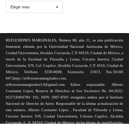
REFLEXIONES MARGINALES, Número 86, año 11, es una publicación
bimestral, editada por la Universidad Nacional Autónoma de México,
Ciudad Universitaria, Alcaldía Coyoacán, C.P. 04510, Ciudad de México, a
través de la Facultad de Filosofía y Letras, Circuito Interior, Ciudad
Universitaria, S/N, Col. Copilco, Alcaldía Coyoacán, C.P. 4510, Ciudad de
México, Teléfono: 5550-8008, Extensión: 21815, Fax:56160
047,https://reflexionesmarginales.com,
reflexionesmarginales3.0@gmail.com Editor responsable: Alberto
Constante López, Reserva de Derechos al Uso Exclusivo No. 04-2022-
052718494700- 102, ISSN: 2007-8501 otorgados ambos por el Instituto
Nacional de Derecho de Autor. Responsable de la última actualización de
este número, Alberto Constante López , Facultad de Filosofía y Letras,
Circuito Interior, S/N, Ciudad Universitaria, Colonia Copilco, Alcaldía
Coyoacán, C. P., 04510, Ciudad de México, fecha última de modificación,
1 de abril de 2025. Las opiniones expresadas por los autores no