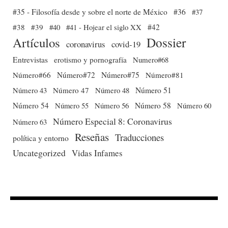
#35 - Filosofía desde y sobre el norte de México
#36
#37
#38
#39
#40
#41 - Hojear el siglo XX
#42
Dossier
Artículos
coronavirus
covid-19
Entrevistas
erotismo y pornografía
Numero#68
Número#66
Número#72
Número#75
Número#81
Número 51
Número 43
Número 47
Número 48
Número 54
Número 56
Número 58
Número 60
Número 55
Número Especial 8: Coronavirus
Número 63
Reseñas
Traducciones
política y entorno
Uncategorized
Vidas Infames