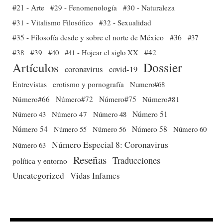
#21 - Arte
#29 - Fenomenología
#30 - Naturaleza
#31 - Vitalismo Filosófico
#32 - Sexualidad
#35 - Filosofía desde y sobre el norte de México
#36
#37
#38
#39
#40
#41 - Hojear el siglo XX
#42
Dossier
Artículos
coronavirus
covid-19
Entrevistas
erotismo y pornografía
Numero#68
Número#66
Número#72
Número#75
Número#81
Número 51
Número 43
Número 47
Número 48
Número 54
Número 56
Número 58
Número 60
Número 55
Número Especial 8: Coronavirus
Número 63
Reseñas
Traducciones
política y entorno
Uncategorized
Vidas Infames