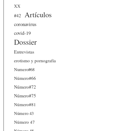
XX
Artículos
#42
coronavirus
covid-19
Dossier
Entrevistas
erotismo y pornografía
Numero#68
Número#66
Número#72
Número#75
Número#81
Número 43
Número 47
Número 48