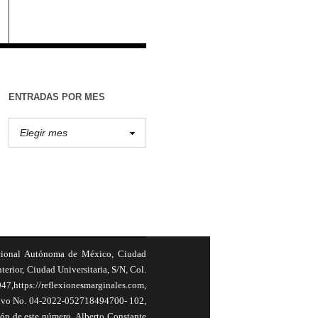
ENTRADAS POR MES
cional Autónoma de México, Ciudad
terior, Ciudad Universitaria, S/N, Col.
,https://reflexionesmarginales.com,
usivo No. 04-2022-052718494700- 102,
ión de este número, Alberto Constante