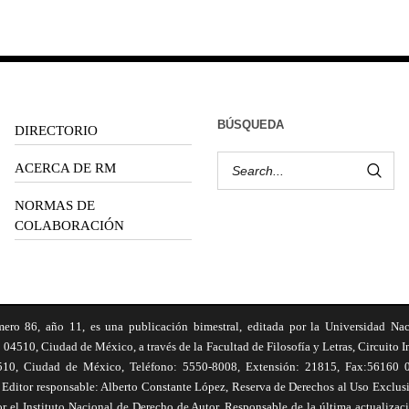
BÚSQUEDA
DIRECTORIO
ACERCA DE RM
NORMAS DE
COLABORACIÓN
6, año 11, es una publicación bimestral, editada por la Universidad Na
 04510, Ciudad de México, a través de la Facultad de Filosofía y Letras, Circuito In
510, Ciudad de México, Teléfono: 5550-8008, Extensión: 21815, Fax:56160 047
Editor responsable: Alberto Constante López, Reserva de Derechos al Uso Excl
el Instituto Nacional de Derecho de Autor. Responsable de la última actualizac