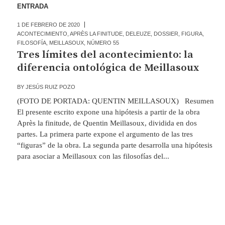
ENTRADA
1 DE FEBRERO DE 2020
ACONTECIMIENTO
,
APRÈS LA FINITUDE
,
DELEUZE
,
DOSSIER
,
FIGURA
,
FILOSOFÍA
,
MEILLASOUX
,
NÚMERO 55
Tres límites del acontecimiento: la
diferencia ontológica de Meillasoux
BY
JESÚS RUIZ POZO
(FOTO DE PORTADA: QUENTIN MEILLASOUX) Resumen
El presente escrito expone una hipótesis a partir de la obra
Après la finitude, de Quentin Meillasoux, dividida en dos
partes. La primera parte expone el argumento de las tres
“figuras” de la obra. La segunda parte desarrolla una hipótesis
para asociar a Meillasoux con las filosofías del...