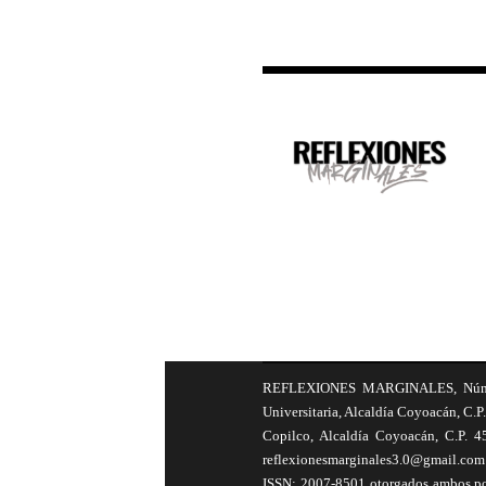
REFLEXIONES MARGINALES, Número 8
Universitaria, Alcaldía Coyoacán, C.P.
Copilco, Alcaldía Coyoacán, C.P. 4
reflexionesmarginales3.0@gmail.com 
ISSN: 2007-8501 otorgados ambos por 