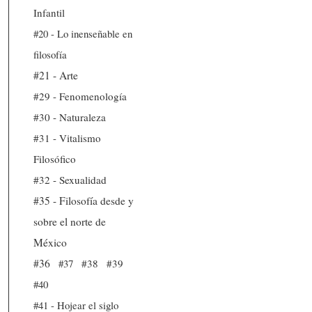
Infantil
#20 - Lo inenseñable en
filosofía
#21 - Arte
#29 - Fenomenología
#30 - Naturaleza
#31 - Vitalismo
Filosófico
#32 - Sexualidad
#35 - Filosofía desde y
sobre el norte de
México
#36
#37
#38
#39
#40
#41 - Hojear el siglo