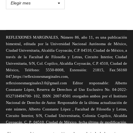
REFLEXIONES MARGINALES, Número 86, año 11, es una publicación
bimestral, editada por la Universidad Nacional Autónoma de México,
Ciudad Universitaria, Alcaldía Coyoacán, C.P. 04510, Ciudad de México, a
través de la Facultad de Filosofía y Letras, Circuito Interior, Ciudad
Universitaria, S/N, Col. Copilco, Alcaldía Coyoacán, C.P. 4510, Ciudad de
México, Teléfono: 5550-8008, Extensión: 21815, Fax:56160
047,https://reflexionesmarginales.com,
reflexionesmarginales3.0@gmail.com Editor responsable: Alberto
Constante López, Reserva de Derechos al Uso Exclusivo No. 04-2022-
052718494700- 102, ISSN: 2007-8501 otorgados ambos por el Instituto
Nacional de Derecho de Autor. Responsable de la última actualización de
este número, Alberto Constante López , Facultad de Filosofía y Letras,
Circuito Interior, S/N, Ciudad Universitaria, Colonia Copilco, Alcaldía
Coyoacán, C. P., 04510, Ciudad de México, fecha última de modificación,
1 de abril de 2025. Las opiniones expresadas por los autores no