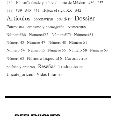
#35 - Filosofía desde y sobre el norte de México
#36
#37
#38
#39
#40
#41 - Hojear el siglo XX
#42
Dossier
Artículos
coronavirus
covid-19
Entrevistas
erotismo y pornografía
Numero#68
Número#66
Número#72
Número#75
Número#81
Número 51
Número 43
Número 47
Número 48
Número 54
Número 56
Número 58
Número 60
Número 55
Número Especial 8: Coronavirus
Número 63
Reseñas
Traducciones
política y entorno
Uncategorized
Vidas Infames