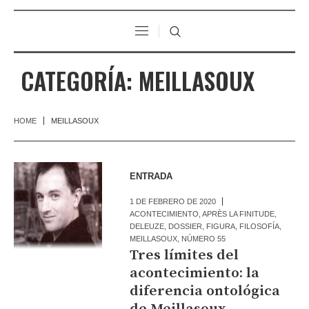
CATEGORÍA:
MEILLASOUX
HOME
MEILLASOUX
ENTRADA
1 DE FEBRERO DE 2020
ACONTECIMIENTO
,
APRÈS LA FINITUDE
,
DELEUZE
,
DOSSIER
,
FIGURA
,
FILOSOFÍA
,
MEILLASOUX
,
NÚMERO 55
Tres límites del
acontecimiento: la
diferencia ontológica
de Meillasoux