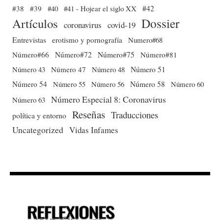
#38
#39
#40
#41 - Hojear el siglo XX
#42
Dossier
Artículos
coronavirus
covid-19
Entrevistas
erotismo y pornografía
Numero#68
Número#66
Número#72
Número#75
Número#81
Número 51
Número 43
Número 47
Número 48
Número 54
Número 56
Número 58
Número 60
Número 55
Número Especial 8: Coronavirus
Número 63
Reseñas
Traducciones
política y entorno
Uncategorized
Vidas Infames