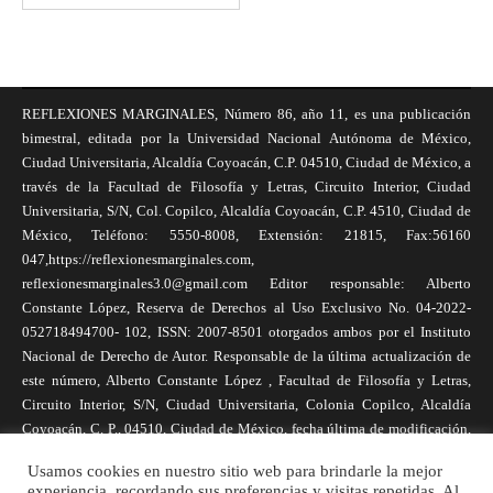
REFLEXIONES MARGINALES, Número 86, año 11, es una publicación
bimestral, editada por la Universidad Nacional Autónoma de México,
Ciudad Universitaria, Alcaldía Coyoacán, C.P. 04510, Ciudad de México, a
través de la Facultad de Filosofía y Letras, Circuito Interior, Ciudad
Universitaria, S/N, Col. Copilco, Alcaldía Coyoacán, C.P. 4510, Ciudad de
México, Teléfono: 5550-8008, Extensión: 21815, Fax:56160
047,https://reflexionesmarginales.com,
reflexionesmarginales3.0@gmail.com Editor responsable: Alberto
Constante López, Reserva de Derechos al Uso Exclusivo No. 04-2022-
052718494700- 102, ISSN: 2007-8501 otorgados ambos por el Instituto
Nacional de Derecho de Autor. Responsable de la última actualización de
este número, Alberto Constante López , Facultad de Filosofía y Letras,
Circuito Interior, S/N, Ciudad Universitaria, Colonia Copilco, Alcaldía
Coyoacán, C. P., 04510, Ciudad de México, fecha última de modificación,
1 de abril de 2025. Las opiniones expresadas por los autores no
Usamos cookies en nuestro sitio web para brindarle la mejor
necesariamente reflejan la postura de la revista, ni de Universidad Nacional
experiencia, recordando sus preferencias y visitas repetidas. Al