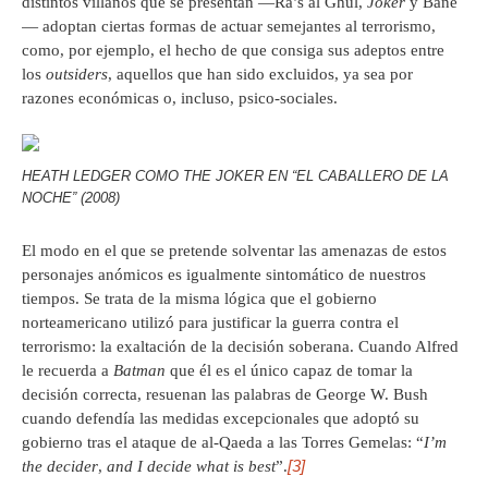
distintos villanos que se presentan —Rä’s al Ghül,
Joker
y Bane
— adoptan ciertas formas de actuar semejantes al terrorismo,
como, por ejemplo, el hecho de que consiga sus adeptos entre
los
outsiders
, aquellos que han sido excluidos, ya sea por
razones económicas o, incluso, psico-sociales.
HEATH LEDGER COMO THE JOKER EN “EL CABALLERO DE LA
NOCHE” (2008)
El modo en el que se pretende solventar las amenazas de estos
personajes anómicos es igualmente sintomático de nuestros
tiempos. Se trata de la misma lógica que el gobierno
norteamericano utilizó para justificar la guerra contra el
terrorismo: la exaltación de la decisión soberana. Cuando Alfred
le recuerda a
Batman
que él es el único capaz de tomar la
decisión correcta, resuenan las palabras de George W. Bush
cuando defendía las medidas excepcionales que adoptó su
gobierno tras el ataque de al-Qaeda a las Torres Gemelas: “
I’m
[3]
the decider
,
and I decide what is best
”.