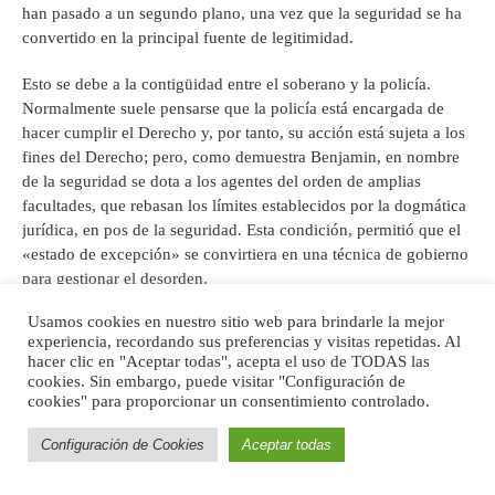
han pasado a un segundo plano, una vez que la seguridad se ha
convertido en la principal fuente de legitimidad.
Esto se debe a la contigüidad entre el soberano y la policía.
Normalmente suele pensarse que la policía está encargada de
hacer cumplir el Derecho y, por tanto, su acción está sujeta a los
fines del Derecho; pero, como demuestra Benjamin, en nombre
de la seguridad se dota a los agentes del orden de amplias
facultades, que rebasan los límites establecidos por la dogmática
jurídica, en pos de la seguridad. Esta condición, permitió que el
«estado de excepción» se convirtiera en una técnica de gobierno
para gestionar el desorden.
Usamos cookies en nuestro sitio web para brindarle la mejor
experiencia, recordando sus preferencias y visitas repetidas. Al
RICHARD FLEISCHER, SOYLENT GREEN (1973)
hacer clic en "Aceptar todas", acepta el uso de TODAS las
cookies. Sin embargo, puede visitar "Configuración de
cookies" para proporcionar un consentimiento controlado.
Configuración de Cookies
Aceptar todas
Casi a la par de
El caballero de la noche
, en distintos ámbitos de
la cultura popular han surgido otros personajes, identificados