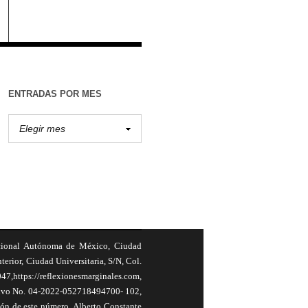
ENTRADAS POR MES
cional Autónoma de México, Ciudad
terior, Ciudad Universitaria, S/N, Col.
,https://reflexionesmarginales.com,
usivo No. 04-2022-052718494700- 102,
ión de este número, Alberto Constante