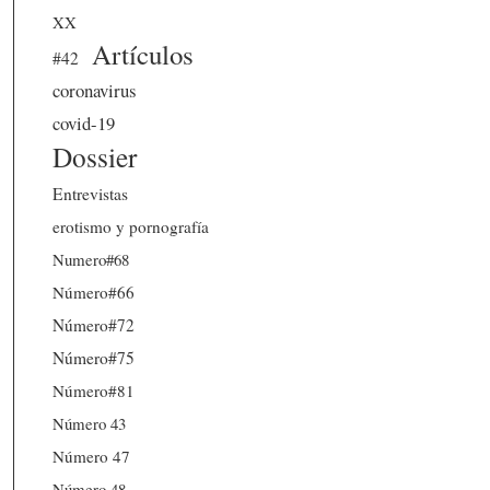
XX
Artículos
#42
coronavirus
covid-19
Dossier
Entrevistas
erotismo y pornografía
Numero#68
Número#66
Número#72
Número#75
Número#81
Número 43
Número 47
Número 48