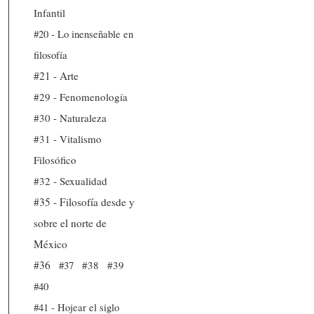
Infantil
#20 - Lo inenseñable en
filosofía
#21 - Arte
#29 - Fenomenología
#30 - Naturaleza
#31 - Vitalismo
Filosófico
#32 - Sexualidad
#35 - Filosofía desde y
sobre el norte de
México
#36
#37
#38
#39
#40
#41 - Hojear el siglo