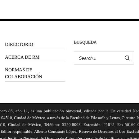
BÚSQUEDA
DIRECTORIO
ACERCA DE RM
NORMAS DE
COLABORACIÓN
6, año 11, es una publicación bimestral, editada por la Universidad Na
 04510, Ciudad de México, a través de la Facultad de Filosofía y Letras, Circuito In
510, Ciudad de México, Teléfono: 5550-8008, Extensión: 21815, Fax:56160 047
Editor responsable: Alberto Constante López, Reserva de Derechos al Uso Excl
el Instituto Nacional de Derecho de Autor. Responsable de la última actualizac