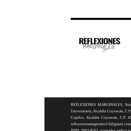
REFLEXIONES MARGINALES, Número 8
Universitaria, Alcaldía Coyoacán, C.P.
Copilco, Alcaldía Coyoacán, C.P. 4
reflexionesmarginales3.0@gmail.com 
ISSN: 2007-8501 otorgados ambos por 