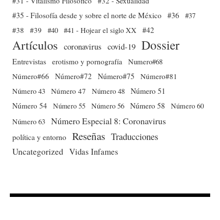
#31 - Vitalismo Filosófico
#32 - Sexualidad
#35 - Filosofía desde y sobre el norte de México
#36
#37
#38
#39
#40
#41 - Hojear el siglo XX
#42
Dossier
Artículos
coronavirus
covid-19
Entrevistas
erotismo y pornografía
Numero#68
Número#66
Número#72
Número#75
Número#81
Número 51
Número 43
Número 47
Número 48
Número 54
Número 56
Número 58
Número 60
Número 55
Número Especial 8: Coronavirus
Número 63
Reseñas
Traducciones
política y entorno
Uncategorized
Vidas Infames