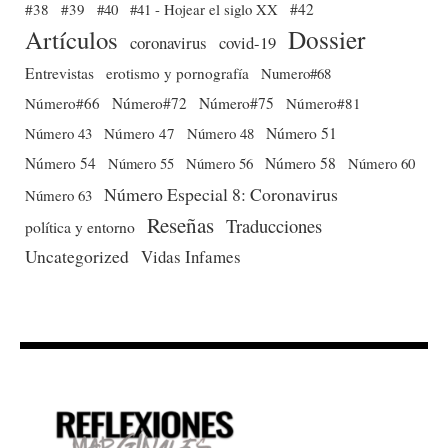
#38
#39
#40
#41 - Hojear el siglo XX
#42
Dossier
Artículos
coronavirus
covid-19
Entrevistas
erotismo y pornografía
Numero#68
Número#66
Número#72
Número#75
Número#81
Número 51
Número 43
Número 47
Número 48
Número 54
Número 56
Número 58
Número 60
Número 55
Número Especial 8: Coronavirus
Número 63
Reseñas
Traducciones
política y entorno
Uncategorized
Vidas Infames