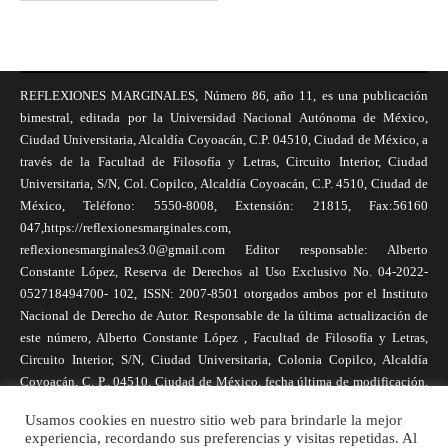
REFLEXIONES MARGINALES, Número 86, año 11, es una publicación
bimestral, editada por la Universidad Nacional Autónoma de México,
Ciudad Universitaria, Alcaldía Coyoacán, C.P. 04510, Ciudad de México, a
través de la Facultad de Filosofía y Letras, Circuito Interior, Ciudad
Universitaria, S/N, Col. Copilco, Alcaldía Coyoacán, C.P. 4510, Ciudad de
México, Teléfono: 5550-8008, Extensión: 21815, Fax:56160
047,https://reflexionesmarginales.com,
reflexionesmarginales3.0@gmail.com Editor responsable: Alberto
Constante López, Reserva de Derechos al Uso Exclusivo No. 04-2022-
052718494700- 102, ISSN: 2007-8501 otorgados ambos por el Instituto
Nacional de Derecho de Autor. Responsable de la última actualización de
este número, Alberto Constante López , Facultad de Filosofía y Letras,
Circuito Interior, S/N, Ciudad Universitaria, Colonia Copilco, Alcaldía
Coyoacán, C. P., 04510, Ciudad de México, fecha última de modificación,
1 de abril de 2025. Las opiniones expresadas por los autores no
Usamos cookies en nuestro sitio web para brindarle la mejor
necesariamente reflejan la postura de la revista, ni de Universidad Nacional
experiencia, recordando sus preferencias y visitas repetidas. Al
Autónoma de México. Los autores son responsables de los contenidos de